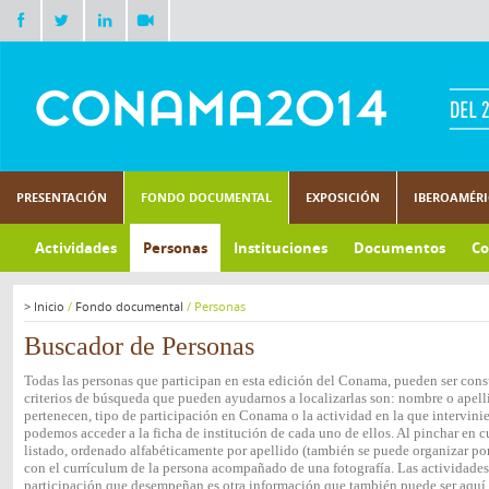
PRESENTACIÓN
FONDO DOCUMENTAL
EXPOSICIÓN
IBEROAMÉR
Actividades
Personas
Instituciones
Documentos
Co
>
Inicio
/
Fondo documental
/
Personas
Buscador de Personas
Todas las personas que participan en esta edición del Conama, pueden ser consu
criterios de búsqueda que pueden ayudarnos a localizarlas son: nombre o apelli
pertenecen, tipo de participación en Conama o la actividad en la que intervini
podemos acceder a la ficha de institución de cada uno de ellos. Al pinchar en c
listado, ordenado alfabéticamente por apellido (también se puede organizar por 
con el currículum de la persona acompañado de una fotografía. Las actividades e
participación que desempeñan es otra información que también puede ser aquí