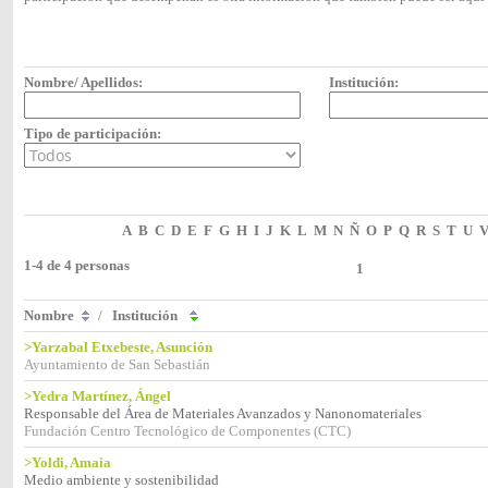
Nombre/ Apellidos:
Institución:
Tipo de participación:
A
B
C
D
E
F
G
H
I
J
K
L
M
N
Ñ
O
P
Q
R
S
T
U
1-4 de 4 personas
1
Nombre
/
Institución
>Yarzabal Etxebeste, Asunción
Ayuntamiento de San Sebastián
>Yedra Martínez, Ángel
Responsable del Área de Materiales Avanzados y Nanonomateriales
Fundación Centro Tecnológico de Componentes (CTC)
>Yoldi, Amaia
Medio ambiente y sostenibilidad