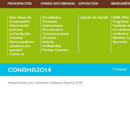
PRESENTACIÓN
FONDO DOCUMENTAL
EXPOSICIÓN
IBEROAMÉR
Diez claves de
Actividades
Listado de stands
EIMA 2014
Conama2014
Personas
Programa
Información
Instituciones
Ciudades b
práctica
Documentos
en carbono
La Fundación
Comunicaciones
resilentes
Conama
técnicas
Miniforo C
Patrocinadores
Galería
Iberoeka
¿Quiénes nos
multimedia
apoyan?
Premio Conama
Contacta
Contacto
Desarrollado por:
Varadero Software Factory (VSF)