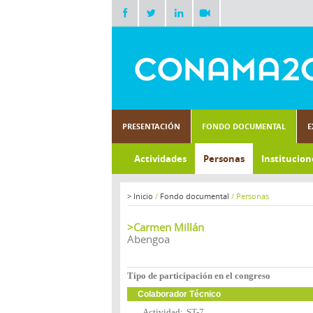
PRESENTACIÓN
FONDO DOCUMENTAL
E
Actividades
Personas
Institucion
>
Inicio
/
Fondo documental
/
Personas
>Carmen Millán
Abengoa
Tipo de participación en el congreso
Colaborador Técnico
Actividad:
ST-7