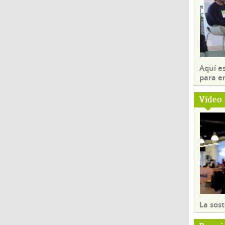
Aquí es
para e
Vídeo
La sost