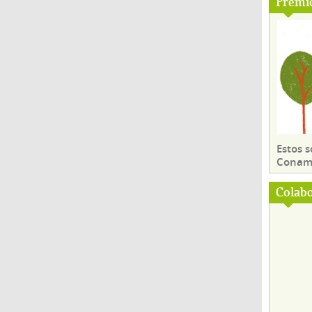
Premi
Estos 
Conama
Colab