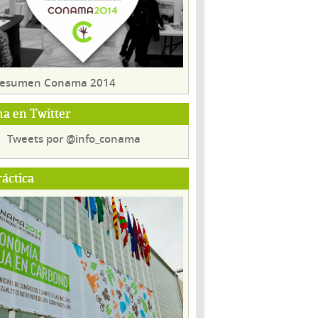
 resumen Conama 2014
a en Twitter
Tweets por @info_conama
ráctica