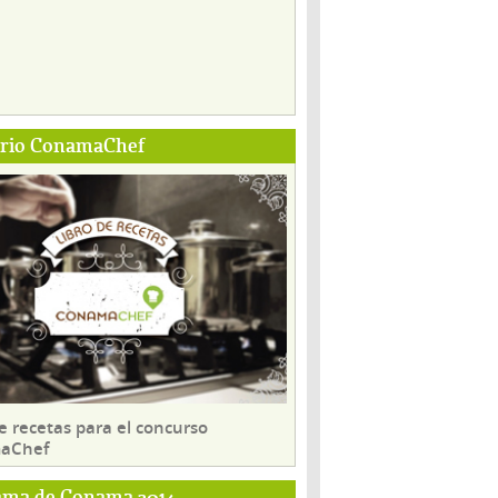
ario ConamaChef
e recetas para el concurso
aChef