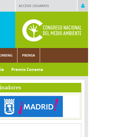
ACCESO USUARIOS
ORKING
PRENSA
ia
Premio Conama
inadores