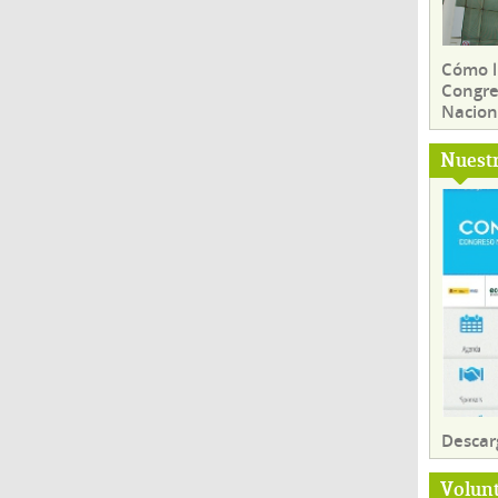
Cómo ll
Congre
Nacion
Nuest
Descar
Volun