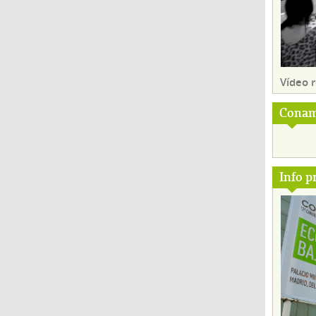
Vídeo
Conam
Info p