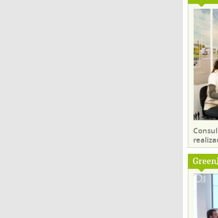
Consul
realiza
Green