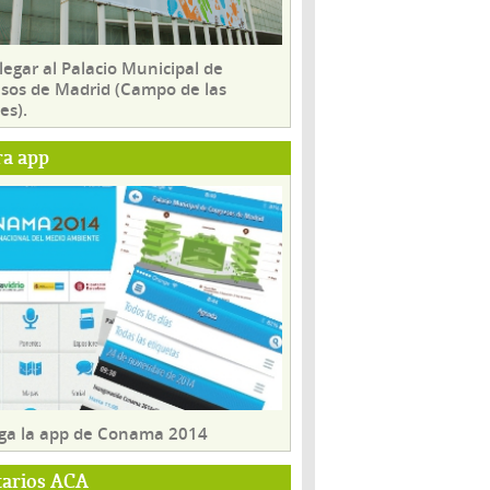
egar al Palacio Municipal de
sos de Madrid (Campo de las
es).
ra app
ga la app de Conama 2014
tarios ACA