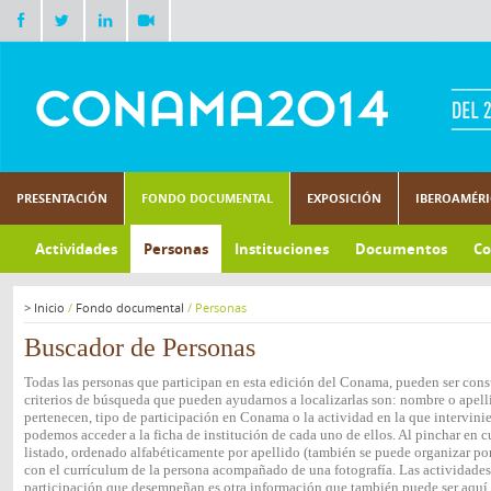
PRESENTACIÓN
FONDO DOCUMENTAL
EXPOSICIÓN
IBEROAMÉR
Actividades
Personas
Instituciones
Documentos
Co
>
Inicio
/
Fondo documental
/
Personas
Buscador de Personas
Todas las personas que participan en esta edición del Conama, pueden ser consu
criterios de búsqueda que pueden ayudarnos a localizarlas son: nombre o apelli
pertenecen, tipo de participación en Conama o la actividad en la que intervini
podemos acceder a la ficha de institución de cada uno de ellos. Al pinchar en c
listado, ordenado alfabéticamente por apellido (también se puede organizar por 
con el currículum de la persona acompañado de una fotografía. Las actividades e
participación que desempeñan es otra información que también puede ser aquí