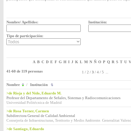
Nombre/ Apellidos:
Institución:
Tipo de participación:
A
B
C
D
E
F
G
H
I
J
K
L
M
N
Ñ
O
P
Q
R
S
T
U
41-60 de 119 personas
1
/
2
/
3
/
4
/
5
...
Nombre
/
Institución
>de Rioja y del Nido, Eduardo M.
Profesor del Departamento de Señales, Sistemas y Radiocomunicaciones
Universidad Politécnica de Madrid
>de Rosa Torner, Carmen
Subdirectora General de Calidad Ambiental
Consejería de Infraestructuras, Territorio y Medio Ambiente. Generalitat Valen
>de Santiago, Eduardo