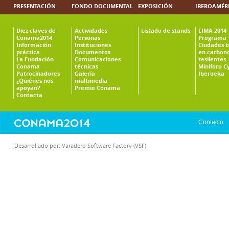
PRESENTACIÓN
FONDO DOCUMENTAL
EXPOSICIÓN
IBEROAMÉR
Diez claves de
Actividades
Listado de stands
EIMA 2014
Conama2014
Personas
Programa
Información
Instituciones
Ciudades b
práctica
Documentos
en carbono
La Fundación
Comunicaciones
resilentes
Conama
técnicas
Miniforo C
Patrocinadores
Galería
Iberoeka
¿Quiénes nos
multimedia
apoyan?
Premio Conama
Contacta
Contacto
Desarrollado por:
Varadero Software Factory (VSF)