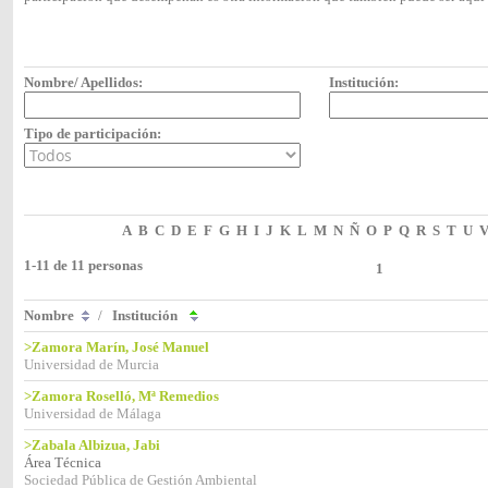
Nombre/ Apellidos:
Institución:
Tipo de participación:
A
B
C
D
E
F
G
H
I
J
K
L
M
N
Ñ
O
P
Q
R
S
T
U
1-11 de 11 personas
1
Nombre
/
Institución
>Zamora Marín, José Manuel
Universidad de Murcia
>Zamora Roselló, Mª Remedios
Universidad de Málaga
>Zabala Albizua, Jabi
Área Técnica
Sociedad Pública de Gestión Ambiental