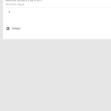
Director técnico y de I+D+i
Acciona Agua
1
Volver