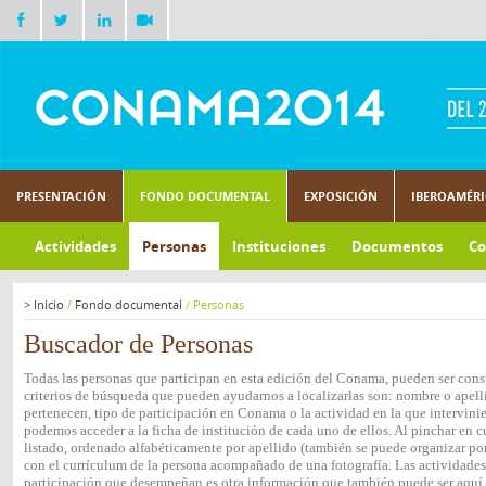
PRESENTACIÓN
FONDO DOCUMENTAL
EXPOSICIÓN
IBEROAMÉR
Actividades
Personas
Instituciones
Documentos
Co
>
Inicio
/
Fondo documental
/
Personas
Buscador de Personas
Todas las personas que participan en esta edición del Conama, pueden ser consu
criterios de búsqueda que pueden ayudarnos a localizarlas son: nombre o apelli
pertenecen, tipo de participación en Conama o la actividad en la que intervini
podemos acceder a la ficha de institución de cada uno de ellos. Al pinchar en c
listado, ordenado alfabéticamente por apellido (también se puede organizar por 
con el currículum de la persona acompañado de una fotografía. Las actividades e
participación que desempeñan es otra información que también puede ser aquí