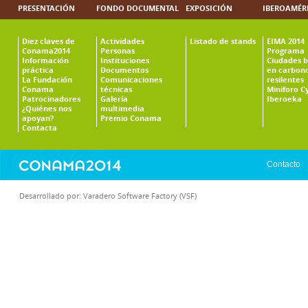
PRESENTACIÓN
FONDO DOCUMENTAL
EXPOSICIÓN
IBEROAMÉR
Diez claves de
Actividades
Listado de stands
EIMA 2014
Conama2014
Personas
Programa
Información
Instituciones
Ciudades b
práctica
Documentos
en carbono
La Fundación
Comunicaciones
resilentes
Conama
técnicas
Miniforo C
Patrocinadores
Galería
Iberoeka
¿Quiénes nos
multimedia
apoyan?
Premio Conama
Contacta
Contacto
Desarrollado por:
Varadero Software Factory (VSF)