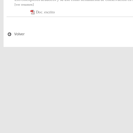
[ver resumen]
Doc. escrito
Volver