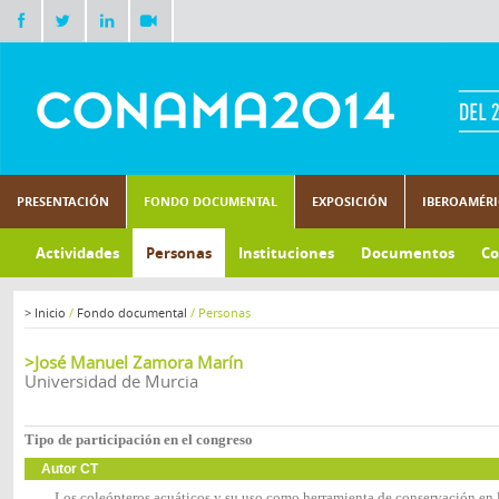
PRESENTACIÓN
FONDO DOCUMENTAL
EXPOSICIÓN
IBEROAMÉR
Actividades
Personas
Instituciones
Documentos
Co
>
Inicio
/
Fondo documental
/
Personas
>José Manuel Zamora Marín
Universidad de Murcia
Tipo de participación en el congreso
Autor CT
Los coleópteros acuáticos y su uso como herramienta de conservación en l