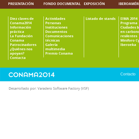
PRESENTACIÓN
FONDO DOCUMENTAL
EXPOSICIÓN
IBEROAMÉR
Diez claves de
Actividades
Listado de stands
EIMA 2014
Conama2014
Personas
Programa
Información
Instituciones
Ciudades b
práctica
Documentos
en carbono
La Fundación
Comunicaciones
resilentes
Conama
técnicas
Miniforo C
Patrocinadores
Galería
Iberoeka
¿Quiénes nos
multimedia
apoyan?
Premio Conama
Contacta
Contacto
Desarrollado por:
Varadero Software Factory (VSF)