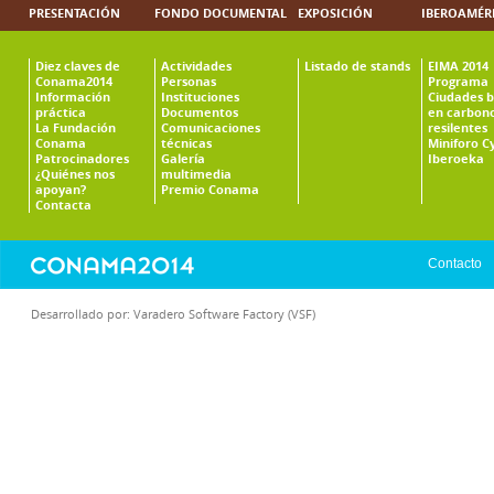
PRESENTACIÓN
FONDO DOCUMENTAL
EXPOSICIÓN
IBEROAMÉR
Diez claves de
Actividades
Listado de stands
EIMA 2014
Conama2014
Personas
Programa
Información
Instituciones
Ciudades b
práctica
Documentos
en carbono
La Fundación
Comunicaciones
resilentes
Conama
técnicas
Miniforo C
Patrocinadores
Galería
Iberoeka
¿Quiénes nos
multimedia
apoyan?
Premio Conama
Contacta
Contacto
Desarrollado por:
Varadero Software Factory (VSF)