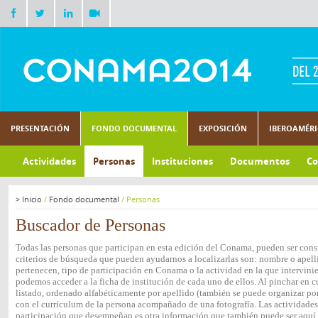
PRESENTACIÓN
FONDO DOCUMENTAL
EXPOSICIÓN
IBEROAMÉR
Actividades
Personas
Instituciones
Documentos
Co
>
Inicio
/
Fondo documental
/
Personas
Buscador de Personas
Todas las personas que participan en esta edición del Conama, pueden ser consu
criterios de búsqueda que pueden ayudarnos a localizarlas son: nombre o apelli
pertenecen, tipo de participación en Conama o la actividad en la que intervini
podemos acceder a la ficha de institución de cada uno de ellos. Al pinchar en c
listado, ordenado alfabéticamente por apellido (también se puede organizar por 
con el currículum de la persona acompañado de una fotografía. Las actividades e
participación que desempeñan es otra información que también puede ser aquí