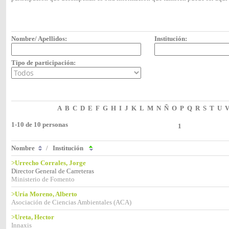
Nombre/ Apellidos:
Institución:
Tipo de participación:
A
B
C
D
E
F
G
H
I
J
K
L
M
N
Ñ
O
P
Q
R
S
T
U
1-10 de 10 personas
1
Nombre
/
Institución
>Urrecho Corrales, Jorge
Director General de Carreteras
Ministerio de Fomento
>Uría Moreno, Alberto
Asociación de Ciencias Ambientales (ACA)
>Ureta, Hector
Innaxis