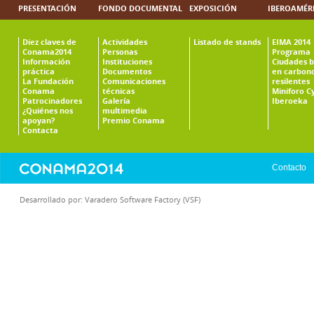
PRESENTACIÓN
FONDO DOCUMENTAL
EXPOSICIÓN
IBEROAMÉR
Diez claves de
Actividades
Listado de stands
EIMA 2014
Conama2014
Personas
Programa
Información
Instituciones
Ciudades b
práctica
Documentos
en carbono
La Fundación
Comunicaciones
resilentes
Conama
técnicas
Miniforo C
Patrocinadores
Galería
Iberoeka
¿Quiénes nos
multimedia
apoyan?
Premio Conama
Contacta
Contacto
Desarrollado por:
Varadero Software Factory (VSF)