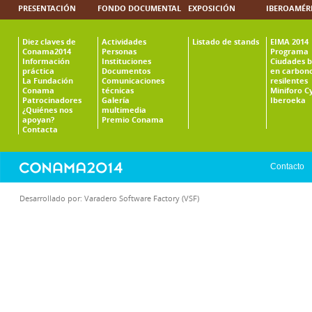
PRESENTACIÓN
FONDO DOCUMENTAL
EXPOSICIÓN
IBEROAMÉR
Diez claves de
Actividades
Listado de stands
EIMA 2014
Conama2014
Personas
Programa
Información
Instituciones
Ciudades b
práctica
Documentos
en carbono
La Fundación
Comunicaciones
resilentes
Conama
técnicas
Miniforo C
Patrocinadores
Galería
Iberoeka
¿Quiénes nos
multimedia
apoyan?
Premio Conama
Contacta
Contacto
Desarrollado por:
Varadero Software Factory (VSF)