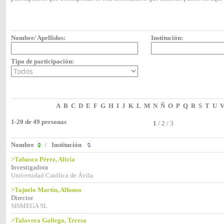
Nombre/ Apellidos:
Institución:
Tipo de participación:
A
B
C
D
E
F
G
H
I
J
K
L
M
N
Ñ
O
P
Q
R
S
T
U
1-20 de 49 personas
1
/
2
/
3
Nombre
/
Institución
>Tabasco Pérez, Alicia
Investigadora
Universidad Católica de Ávila
>Tajuelo Martín, Alfonso
Director
SISMEGA SL
>Talavera Gallego, Teresa