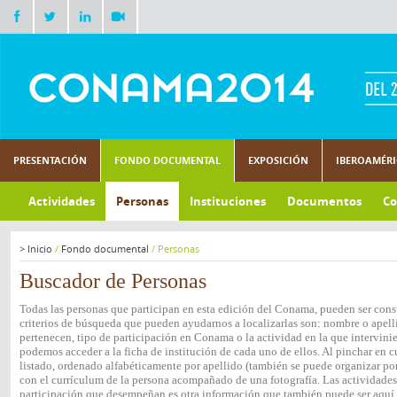
PRESENTACIÓN
FONDO DOCUMENTAL
EXPOSICIÓN
IBEROAMÉR
Actividades
Personas
Instituciones
Documentos
Co
>
Inicio
/
Fondo documental
/
Personas
Buscador de Personas
Todas las personas que participan en esta edición del Conama, pueden ser consu
criterios de búsqueda que pueden ayudarnos a localizarlas son: nombre o apelli
pertenecen, tipo de participación en Conama o la actividad en la que intervini
podemos acceder a la ficha de institución de cada uno de ellos. Al pinchar en c
listado, ordenado alfabéticamente por apellido (también se puede organizar por 
con el currículum de la persona acompañado de una fotografía. Las actividades e
participación que desempeñan es otra información que también puede ser aquí