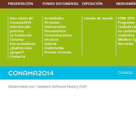
PRESENTACIÓN
FONDO DOCUMENTAL
EXPOSICIÓN
IBEROAMÉR
Diez claves de
Actividades
Listado de stands
EIMA 2014
Conama2014
Personas
Programa
Información
Instituciones
Ciudades b
práctica
Documentos
en carbono
La Fundación
Comunicaciones
resilentes
Conama
técnicas
Miniforo C
Patrocinadores
Galería
Iberoeka
¿Quiénes nos
multimedia
apoyan?
Premio Conama
Contacta
Contacto
Desarrollado por:
Varadero Software Factory (VSF)