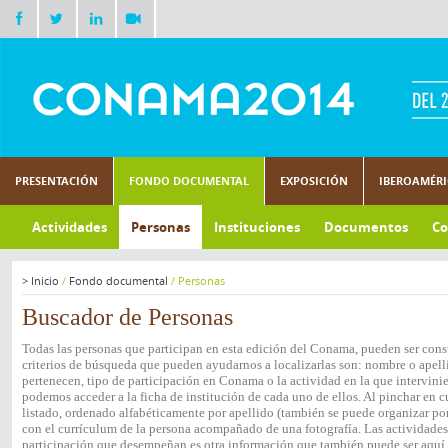
PRESENTACIÓN
FONDO DOCUMENTAL
EXPOSICIÓN
IBEROAMÉR
Actividades
Personas
Instituciones
Documentos
Co
>
Inicio
/
Fondo documental
/
Personas
Buscador de Personas
Todas las personas que participan en esta edición del Conama, pueden ser consu
criterios de búsqueda que pueden ayudarnos a localizarlas son: nombre o apelli
pertenecen, tipo de participación en Conama o la actividad en la que intervini
podemos acceder a la ficha de institución de cada uno de ellos. Al pinchar en c
listado, ordenado alfabéticamente por apellido (también se puede organizar por 
con el currículum de la persona acompañado de una fotografía. Las actividades e
participación que desempeñan es otra información que también puede ser aquí