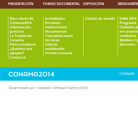
PRESENTACIÓN
FONDO DOCUMENTAL
EXPOSICIÓN
IBEROAMÉR
Diez claves de
Actividades
Listado de stands
EIMA 2014
Conama2014
Personas
Programa
Información
Instituciones
Ciudades b
práctica
Documentos
en carbono
La Fundación
Comunicaciones
resilentes
Conama
técnicas
Miniforo C
Patrocinadores
Galería
Iberoeka
¿Quiénes nos
multimedia
apoyan?
Premio Conama
Contacta
Contacto
Desarrollado por:
Varadero Software Factory (VSF)