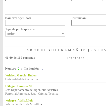
Nombre/ Apellidos:
Institución:
Tipo de participación:
A
B
C
D
E
F
G
H
I
J
K
L
M
N
Ñ
O
P
Q
R
S
T
U
41-60 de 169 personas
1
/
2
/
3
/
4
/
5
...
Nombre
/
Institución
>Aldaco García, Ruben
Universidad de Cantabria
>Alegre, Dámaso M.
Jefe Departamento de Ingenieria Acustica
Ferrovial Agroman, S.A. - Oficina Técnica
>Alegre i Valls, Lluís
Jefe de Servicio de Movilidad