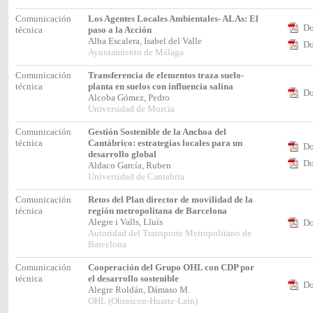
Comunicación
Los Agentes Locales Ambientales- ALAs: El
Do
técnica
paso a la Acción
Alba Escalera, Isabel del Valle
Do
Ayuntamiento de Málaga
Comunicación
Transferencia de elementos traza suelo-
técnica
planta en suelos con influencia salina
Do
Alcoba Gómez, Pedro
Universidad de Murcia
Comunicación
Gestión Sostenible de la Anchoa del
técnica
Cantábrico: estrategias locales para un
Do
desarrollo global
Do
Aldaco García, Ruben
Universidad de Cantabria
Comunicación
Retos del Plan director de movilidad de la
técnica
región metropolitana de Barcelona
Alegre i Valls, Lluís
Do
Autoridad del Transporte Metropolitano de
Barcelona
Comunicación
Cooperación del Grupo OHL con CDP por
técnica
el desarrollo sostenible
Do
Alegre Roldán, Dámaso M.
OHL (Obrascon-Huarte-Lain)