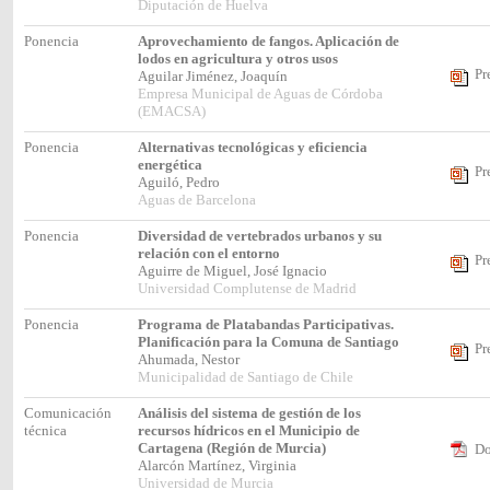
Diputación de Huelva
Ponencia
Aprovechamiento de fangos. Aplicación de
lodos en agricultura y otros usos
Pr
Aguilar Jiménez, Joaquín
Empresa Municipal de Aguas de Córdoba
(EMACSA)
Ponencia
Alternativas tecnológicas y eficiencia
energética
Pr
Aguiló, Pedro
Aguas de Barcelona
Ponencia
Diversidad de vertebrados urbanos y su
relación con el entorno
Pr
Aguirre de Miguel, José Ignacio
Universidad Complutense de Madrid
Ponencia
Programa de Platabandas Participativas.
Planificación para la Comuna de Santiago
Pr
Ahumada, Nestor
Municipalidad de Santiago de Chile
Comunicación
Análisis del sistema de gestión de los
técnica
recursos hídricos en el Municipio de
Cartagena (Región de Murcia)
Do
Alarcón Martínez, Virginia
Universidad de Murcia