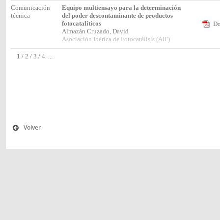
Comunicación
Equipo multiensayo para la determinación
técnica
del poder descontaminante de productos
fotocatalíticos
Do
Almazán Cruzado, David
Asociación Ibérica de Fotocatálisis (AIF)
1
/
2
/
3
/
4
...
Volver