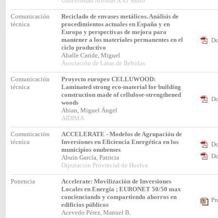
Universidad Alfonso X El Sabio
Comunicación
Reciclado de envases metálicos. Análisis de
técnica
procedimientos actuales en España y en
Europa y perspectivas de mejora para
mantener a los materiales permanentes en el
Do
ciclo productivo
Aballe Caride, Miguel
Asociación de Latas de Bebidas
Comunicación
Proyecto europeo CELLUWOOD:
técnica
Laminated strong eco-material for building
construction made of cellulose-strengthened
Do
woods
Abian, Miguel Ángel
AIDIMA
Comunicación
ACCELERATE - Modelos de Agrupación de
técnica
Inversiones en Eficiencia Energética en los
Do
municipios onubenses
Do
Abuín García, Patricia
Diputación Provincial de Huelva
Ponencia
Accelerate: Movilización de Inversiones
Locales en Energía ; EURONET 50/50 max
concienciando y compartiendo ahorros en
Pr
edificios públicos
Acevedo Pérez, Manuel B.