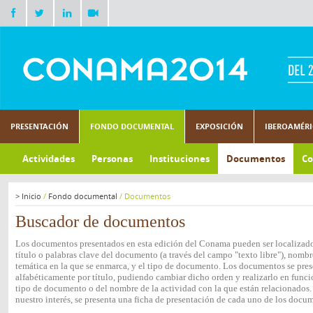
PRESENTACIÓN
FONDO DOCUMENTAL
EXPOSICIÓN
IBEROAMÉR
Actividades
Personas
Instituciones
Documentos
Co
>
Inicio
/
Fondo documental
/
Documentos
Buscador de documentos
Los documentos presentados en esta edición del Conama pueden ser localizados
título o palabras clave del documento (a través del campo "texto libre"), nombre
temática en la que se enmarca, y el tipo de documento. Los documentos se pres
alfabéticamente por título, pudiendo cambiar dicho orden y realizarlo en funció
tipo de documento o del nombre de la actividad con la que están relacionados.
nuestro interés, se presenta una ficha de presentación de cada uno de los docu