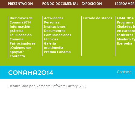
PRESENTACIÓN
FONDO DOCUMENTAL
EXPOSICIÓN
IBEROAMÉR
Diez claves de
Actividades
Listado de stands
EIMA 2014
Conama2014
Personas
Programa
Información
Instituciones
Ciudades b
práctica
Documentos
en carbono
La Fundación
Comunicaciones
resilentes
Conama
técnicas
Miniforo C
Patrocinadores
Galería
Iberoeka
¿Quiénes nos
multimedia
apoyan?
Premio Conama
Contacta
Contacto
Desarrollado por:
Varadero Software Factory (VSF)