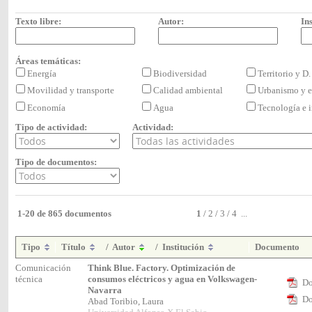
Texto libre:
Autor:
Ins
Áreas temáticas:
Energía
Biodiversidad
Territorio y D
Movilidad y transporte
Calidad ambiental
Urbanismo y e
Economía
Agua
Tecnología e
Tipo de actividad:
Actividad:
Tipo de documentos:
1-20 de 865 documentos
1
/
2
/
3
/
4
...
Tipo
Título
/
Autor
/
Institución
Documento
Comunicación
Think Blue. Factory. Optimización de
técnica
consumos eléctricos y agua en Volkswagen-
Do
Navarra
Do
Abad Toribio, Laura