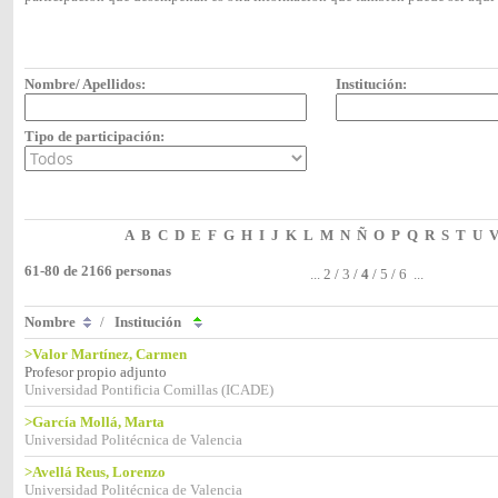
Nombre/ Apellidos:
Institución:
Tipo de participación:
A
B
C
D
E
F
G
H
I
J
K
L
M
N
Ñ
O
P
Q
R
S
T
U
61-80 de 2166 personas
...
2
/
3
/
4
/
5
/
6
...
Nombre
/
Institución
>Valor Martínez, Carmen
Profesor propio adjunto
Universidad Pontificia Comillas (ICADE)
>García Mollá, Marta
Universidad Politécnica de Valencia
>Avellá Reus, Lorenzo
Universidad Politécnica de Valencia