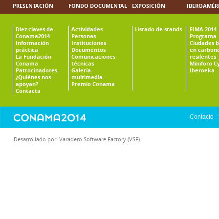
PRESENTACIÓN
FONDO DOCUMENTAL
EXPOSICIÓN
IBEROAMÉR
Diez claves de
Actividades
Listado de stands
EIMA 2014
Conama2014
Personas
Programa
Información
Instituciones
Ciudades b
práctica
Documentos
en carbono
La Fundación
Comunicaciones
resilentes
Conama
técnicas
Miniforo C
Patrocinadores
Galería
Iberoeka
¿Quiénes nos
multimedia
apoyan?
Premio Conama
Contacta
Contacto
Desarrollado por:
Varadero Software Factory (VSF)