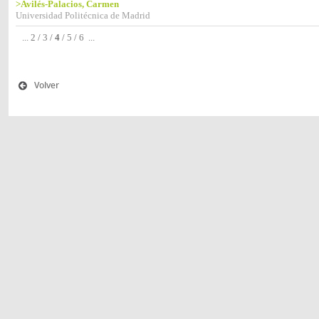
>Avilés-Palacios, Carmen
Universidad Politécnica de Madrid
...
2
/
3
/
4
/
5
/
6
...
Volver