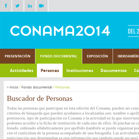
PRESENTACIÓN
FONDO DOCUMENTAL
EXPOSICIÓN
IBEROAMÉR
Actividades
Personas
Instituciones
Documentos
Co
>
Inicio
/
Fondo documental
/
Personas
Buscador de Personas
Todas las personas que participan en esta edición del Conama, pueden ser consu
criterios de búsqueda que pueden ayudarnos a localizarlas son: nombre o apelli
pertenecen, tipo de participación en Conama o la actividad en la que intervini
podemos acceder a la ficha de institución de cada uno de ellos. Al pinchar en c
listado, ordenado alfabéticamente por apellido (también se puede organizar por 
con el currículum de la persona acompañado de una fotografía. Las actividades e
participación que desempeñan es otra información que también puede ser aquí