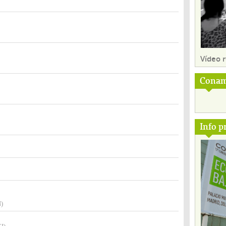
Vídeo
Conam
Info p
)