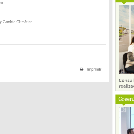
co
 y Cambio Climático
Imprimir
Consul
realiza
Green