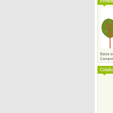
Premi
Estos 
Conama
Colab