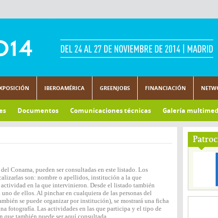
XPOSICIÓN
IBEROAMÉRICA
GREENJOBS
FINANCIACIÓN
NETW
es
Documentos
Comunicaciones técnicas
Galería multimed
Patroc
 del Conama, pueden ser consultadas en este listado. Los
lizarlas son: nombre o apellidos, institución a la que
actividad en la que intervinieron. Desde el listado también
 uno de ellos. Al pinchar en cualquiera de las personas del
ambién se puede organizar por institución), se mostrará una ficha
 fotografía. Las actividades en las que participa y el tipo de
n que también puede ser aquí consultada.