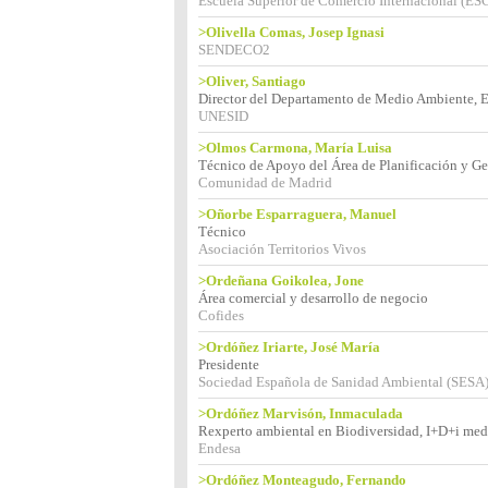
Escuela Superior de Comercio Internacional (ESC
>Olivella Comas, Josep Ignasi
SENDECO2
>Oliver, Santiago
Director del Departamento de Medio Ambiente, E
UNESID
>Olmos Carmona, María Luisa
Técnico de Apoyo del Área de Planificación y Ge
Comunidad de Madrid
>Oñorbe Esparraguera, Manuel
Técnico
Asociación Territorios Vivos
>Ordeñana Goikolea, Jone
Área comercial y desarrollo de negocio
Cofides
>Ordóñez Iriarte, José María
Presidente
Sociedad Española de Sanidad Ambiental (SESA
>Ordóñez Marvisón, Inmaculada
Rexperto ambiental en Biodiversidad, I+D+i med
Endesa
>Ordóñez Monteagudo, Fernando