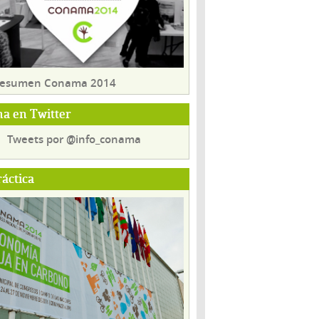
 resumen Conama 2014
a en Twitter
Tweets por @info_conama
ráctica