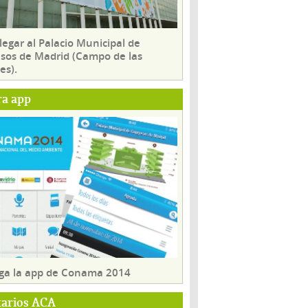
egar al Palacio Municipal de
sos de Madrid (Campo de las
es).
ra app
ga la app de Conama 2014
tarios ACA