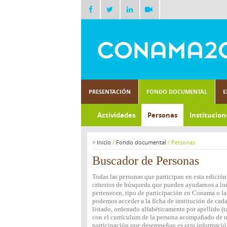
PRESENTACIÓN
FONDO DOCUMENTAL
E
Actividades
Personas
Institucion
>
Inicio
/
Fondo documental
/
Personas
Buscador de Personas
Todas las personas que participan en esta edición
criterios de búsqueda que pueden ayudarnos a loca
pertenecen, tipo de participación en Conama o la 
podemos acceder a la ficha de institución de cada
listado, ordenado alfabéticamente por apellido (t
con el currículum de la persona acompañado de una
participación que desempeñan es otra informació