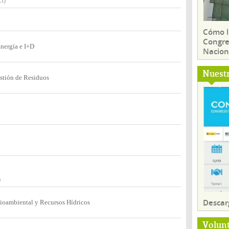
I)
Cómo ll
Congre
nergía e I+D
Nacion
Nuest
stión de Residuos
)
Descar
ioambiental y Recursos Hídricos
Volun