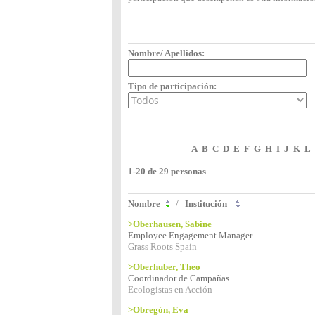
Nombre/ Apellidos:
Tipo de participación:
A
B
C
D
E
F
G
H
I
J
K
L
1-20 de 29 personas
Nombre
/
Institución
>Oberhausen, Sabine
Employee Engagement Manager
Grass Roots Spain
>Oberhuber, Theo
Coordinador de Campañas
Ecologistas en Acción
>Obregón, Eva