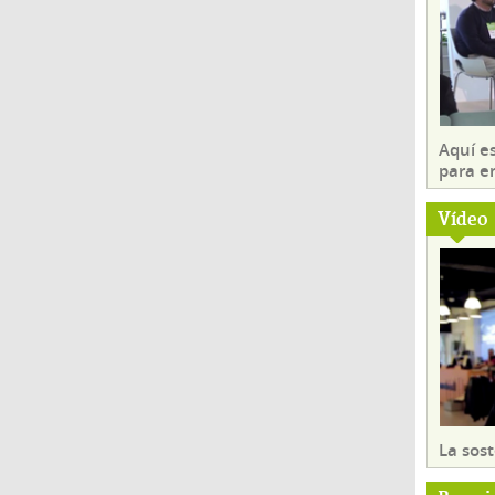
Aquí es
para e
Vídeo
La sost