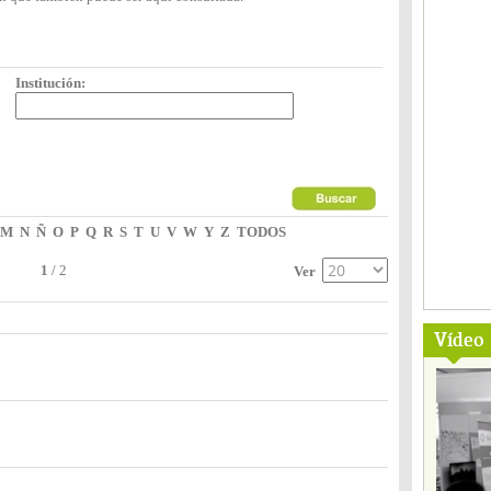
Institución:
M
N
Ñ
O
P
Q
R
S
T
U
V
W
Y
Z
TODOS
1
/
2
Ver
Vídeo