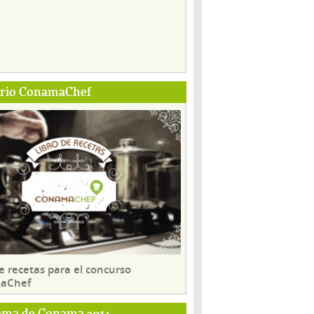
ario ConamaChef
e recetas para el concurso
aChef