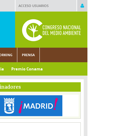
ACCESO USUARIOS
ORKING
PRENSA
ia
Premio Conama
inadores