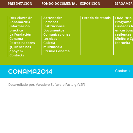
PRESENTACIÓN
FONDO DOCUMENTAL
EXPOSICIÓN
IBEROAMÉR
Diez claves de
Actividades
Listado de stands
EIMA 2014
Conama2014
Personas
Programa
Información
Instituciones
Ciudades b
práctica
Documentos
en carbono
La Fundación
Comunicaciones
resilentes
Conama
técnicas
Miniforo C
Patrocinadores
Galería
Iberoeka
¿Quiénes nos
multimedia
apoyan?
Premio Conama
Contacta
Contacto
Desarrollado por:
Varadero Software Factory (VSF)