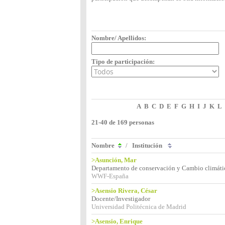
Nombre/ Apellidos:
Tipo de participación:
A
B
C
D
E
F
G
H
I
J
K
L
21-40 de 169 personas
Nombre
/
Institución
>Asunción, Mar
Departamento de conservación y Cambio climáti
WWF-España
>Asensio Rivera, César
Docente/Investigador
Universidad Politécnica de Madrid
>Asensio, Enrique