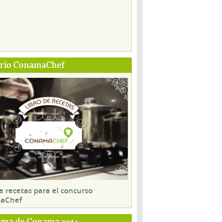
ario ConamaChef
e recetas para el concurso
aChef