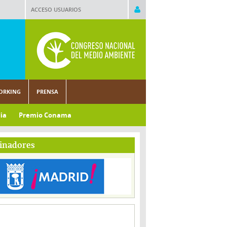
ACCESO USUARIOS
ORKING
PRENSA
ia
Premio Conama
inadores