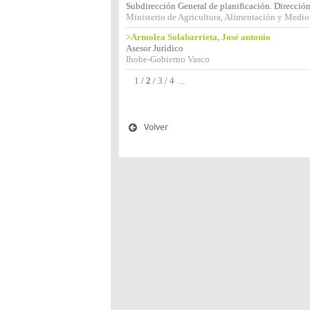
Subdirección General de planificación. Direcció
Ministerio de Agricultura, Alimentación y Medi
>Armolea Solabarrieta, José antonio
Asesor Jurídico
Ihobe-Gobierno Vasco
1
/
2
/
3
/
4
...
Volver