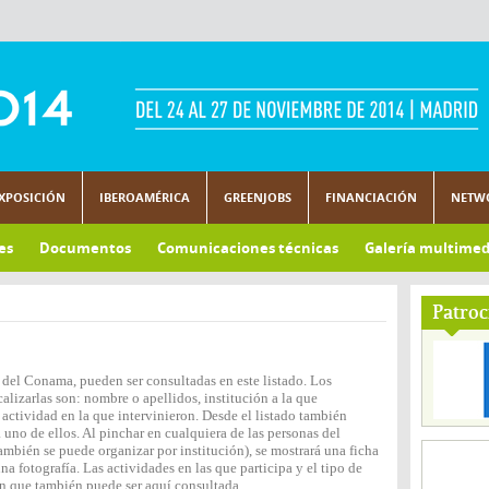
XPOSICIÓN
IBEROAMÉRICA
GREENJOBS
FINANCIACIÓN
NETW
es
Documentos
Comunicaciones técnicas
Galería multimed
Patroc
 del Conama, pueden ser consultadas en este listado. Los
lizarlas son: nombre o apellidos, institución a la que
actividad en la que intervinieron. Desde el listado también
 uno de ellos. Al pinchar en cualquiera de las personas del
ambién se puede organizar por institución), se mostrará una ficha
 fotografía. Las actividades en las que participa y el tipo de
n que también puede ser aquí consultada.