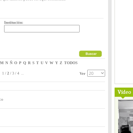
Institución:
M
N
Ñ
O
P
Q
R
S
T
U
V
W
Y
Z
TODOS
1
/
2
/
3
/
4
...
Ver
Vídeo
co