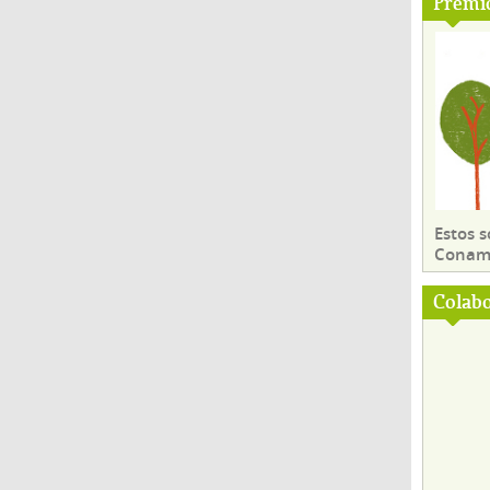
Premi
Estos 
Conama
Colab