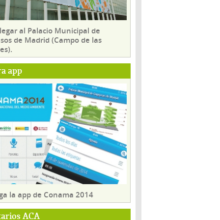
egar al Palacio Municipal de
sos de Madrid (Campo de las
es).
ra app
ga la app de Conama 2014
tarios ACA