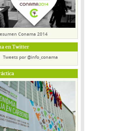
 resumen Conama 2014
a en Twitter
Tweets por @info_conama
ráctica