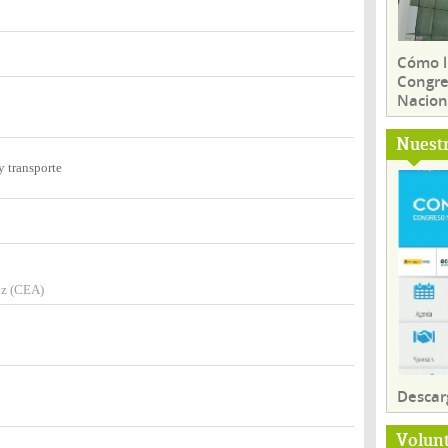
Cómo ll
Congre
Nacion
Nuest
y transporte
iz (CEA)
Descar
Volun