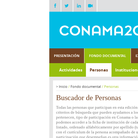
PRESENTACIÓN
FONDO DOCUMENTAL
E
Actividades
Personas
Institucion
>
Inicio
/
Fondo documental
/
Personas
Buscador de Personas
Todas las personas que participan en esta edición
criterios de búsqueda que pueden ayudarnos a loca
pertenecen, tipo de participación en Conama o la 
podemos acceder a la ficha de institución de cada
listado, ordenado alfabéticamente por apellido (t
con el currículum de la persona acompañado de una
participación que desempeñan es otra informació