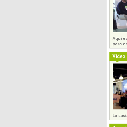
Aquí es
para e
Vídeo
La sost