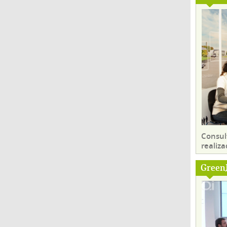
Consul
realiza
Green