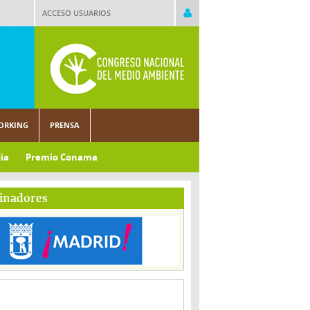
ACCESO USUARIOS
ORKING
PRENSA
ia
Premio Conama
inadores