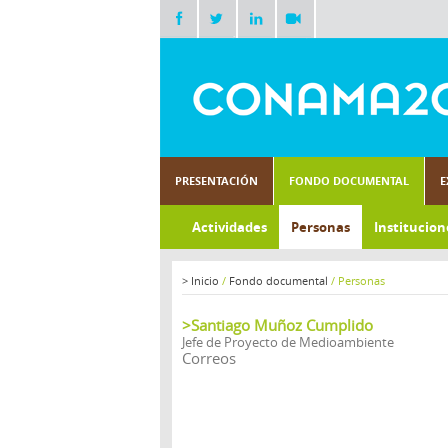
PRESENTACIÓN
FONDO DOCUMENTAL
E
Actividades
Personas
Institucion
>
Inicio
/
Fondo documental
/
Personas
>Santiago Muñoz Cumplido
Jefe de Proyecto de Medioambiente
Correos