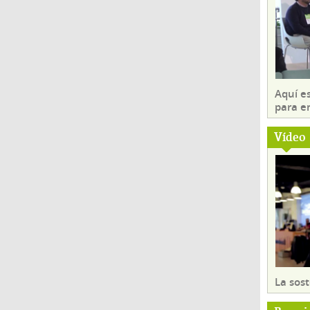
Aquí es
para e
Vídeo
La sost