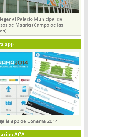
egar al Palacio Municipal de
sos de Madrid (Campo de las
es).
ra app
ga la app de Conama 2014
tarios ACA