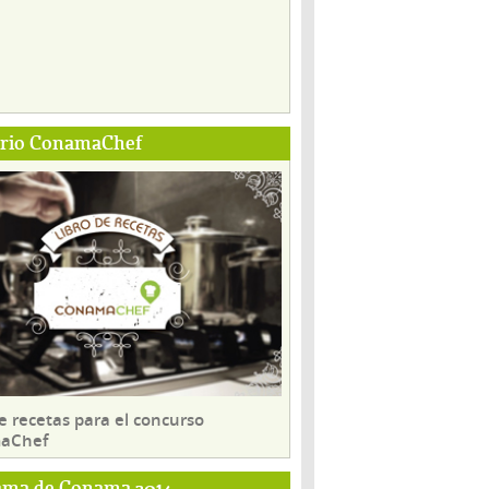
ario ConamaChef
e recetas para el concurso
aChef