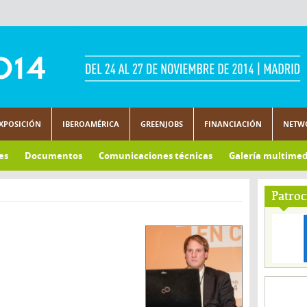
XPOSICIÓN
IBEROAMÉRICA
GREENJOBS
FINANCIACIÓN
NETW
es
Documentos
Comunicaciones técnicas
Galería multimed
Patroc