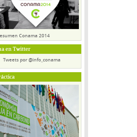
 resumen Conama 2014
a en Twitter
Tweets por @info_conama
ráctica