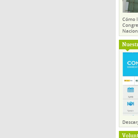
Cómo ll
Congre
Nacion
Nuest
Descar
Volun