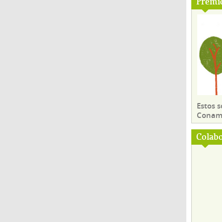
Premi
Estos 
Conama
Colab