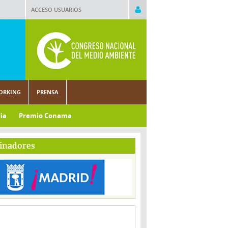
ACCESO USUARIOS
ORKING
PRENSA
ia
Premio Conama
inadores