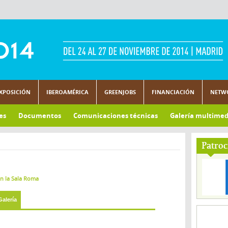
XPOSICIÓN
IBEROAMÉRICA
GREENJOBS
FINANCIACIÓN
NETW
es
Documentos
Comunicaciones técnicas
Galería multimed
Patroc
en la Sala Roma
Galería