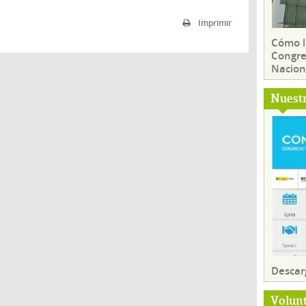
Imprimir
Cómo ll
Congre
Nacion
Nuest
Descar
Volun