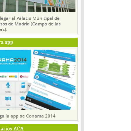
egar al Palacio Municipal de
sos de Madrid (Campo de las
es).
ra app
ga la app de Conama 2014
tarios ACA