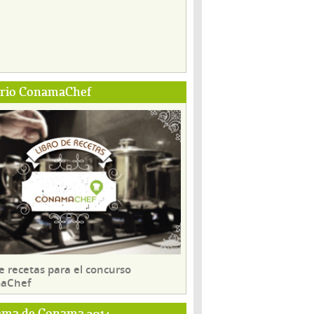
ario ConamaChef
e recetas para el concurso
aChef