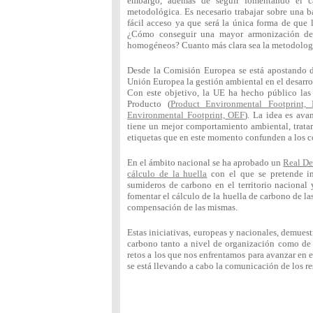
embargo, además de seguir fomentando el cálc
metodológica. Es necesario trabajar sobre una b
fácil acceso ya que será la única forma de que 
¿Cómo conseguir una mayor armonización de 
homogéneos? Cuanto más clara sea la metodología, 
Desde la Comisión Europea se está apostando d
Unión Europea la gestión ambiental en el desarro
Con este objetivo, la UE ha hecho público las
Producto (
Product Environmental Footprint,
Environmental Footprint, OEF
). La idea es av
tiene un mejor comportamiento ambiental, tratan
etiquetas que en este momento confunden a los co
En el ámbito nacional se ha aprobado un
Real Dec
cálculo de la huella
con el que se pretende im
sumideros de carbono en el territorio nacional
fomentar el cálculo de la huella de carbono de la
compensación de las mismas.
Estas iniciativas, europeas y nacionales, demuest
carbono tanto a nivel de organización como de 
retos a los que nos enfrentamos para avanzar en e
se está llevando a cabo la comunicación de los re