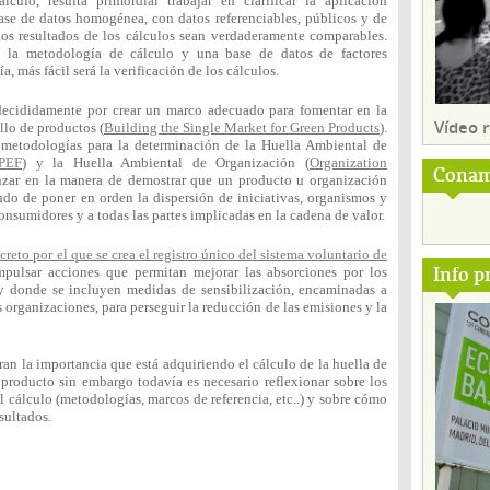
ulo, resulta primordial trabajar en clarificar la aplicación
ase de datos homogénea, con datos referenciables, públicos y de
los resultados de los cálculos sean verdaderamente comparables.
la metodología de cálculo y una base de datos de factores
más fácil será la verificación de los cálculos.
ecididamente por crear un marco adecuado para fomentar en la
Vídeo
llo de productos (
Building the Single Market for Green Products
).
 metodologías para la determinación de la Huella Ambiental de
 PEF
) y la Huella Ambiental de Organización (
Organization
Conam
anzar en la manera de demostrar que un producto u organización
do de poner en orden la dispersión de iniciativas, organismos y
nsumidores y a todas las partes implicadas en la cadena de valor.
reto por el que se crea el registro único del sistema voluntario de
Info p
pulsar acciones que permitan mejorar las absorciones por los
 y donde se incluyen medidas de sensibilización, encaminadas a
s organizaciones, para perseguir la reducción de las emisiones y la
ran la importancia que está adquiriendo el cálculo de la huella de
producto sin embargo todavía es necesario reflexionar sobre los
l cálculo (metodologías, marcos de referencia, etc..) y sobre cómo
sultados.