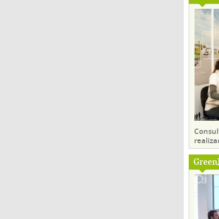
Consul
realiza
Green