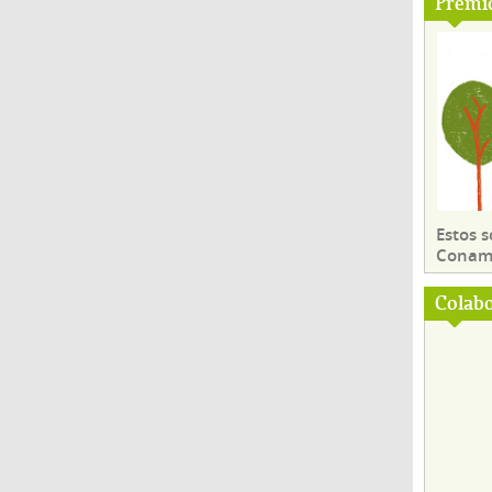
Premi
Estos 
Conama
Colab