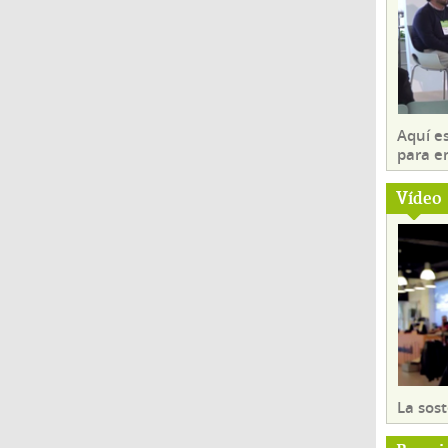
Aquí es
para e
Vídeo
La sost