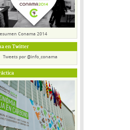
 resumen Conama 2014
a en Twitter
Tweets por @info_conama
ráctica