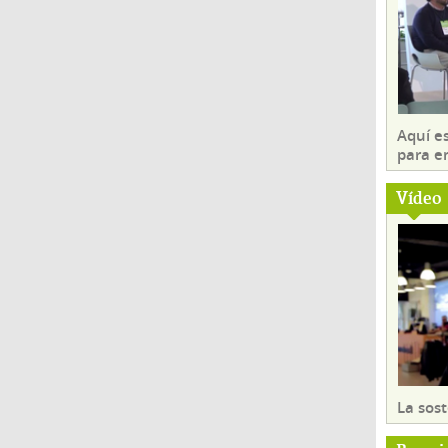
Aquí es
para e
Vídeo
La sost