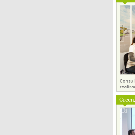
Consul
realiza
Green