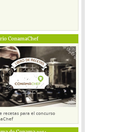
ario ConamaChef
e recetas para el concurso
aChef