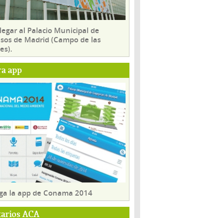
egar al Palacio Municipal de
sos de Madrid (Campo de las
es).
ra app
ga la app de Conama 2014
tarios ACA