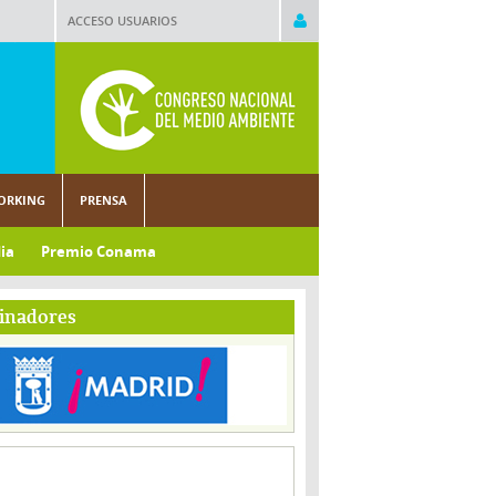
ACCESO USUARIOS
ORKING
PRENSA
ia
Premio Conama
inadores