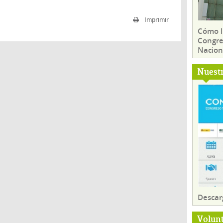
Imprimir
Cómo ll
Congre
Nacion
Nuest
Descar
Volun