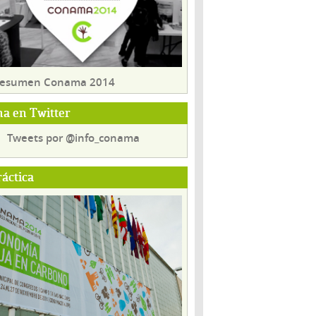
 resumen Conama 2014
a en Twitter
Tweets por @info_conama
ráctica