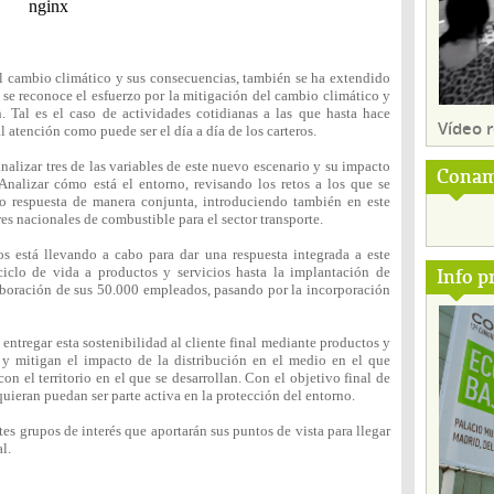
 cambio climático y sus consecuencias, también se ha extendido
se reconoce el esfuerzo por la mitigación del cambio climático y
. Tal es el caso de actividades cotidianas a las que hasta hace
Vídeo
 atención como puede ser el día a día de los carteros.
nalizar tres de las variables de este nuevo escenario y su impacto
Conam
 Analizar cómo está el entorno, revisando los retos a los que se
do respuesta de manera conjunta, introduciendo también en este
res nacionales de combustible para el sector transporte.
s está llevando a cabo para dar una respuesta integrada a este
Info p
 ciclo de vida a productos y servicios hasta la implantación de
aboración de sus 50.000 empleados, pasando por la incorporación
ntregar esta sostenibilidad al cliente final mediante productos y
 y mitigan el impacto de la distribución en el medio en el que
n el territorio en el que se desarrollan. Con el objetivo final de
quieran puedan ser parte activa en la protección del entorno.
tes grupos de interés que aportarán sus puntos de vista para llegar
l.