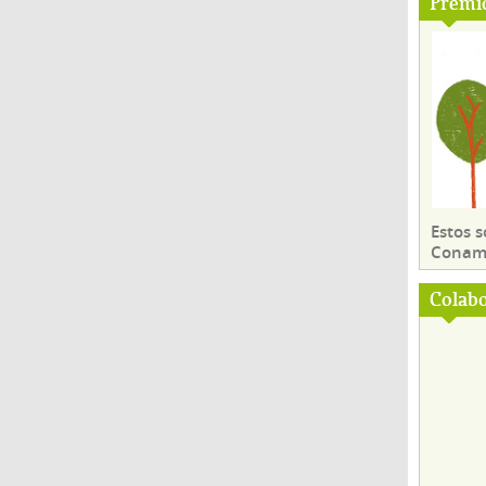
Premi
Estos 
Conama
Colab