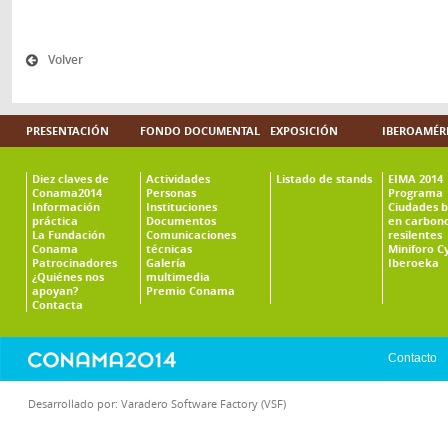
Volver
PRESENTACIÓN
FONDO DOCUMENTAL
EXPOSICIÓN
IBEROAMÉR
Diez claves de
Actividades
Listado de stands
EIMA 2014
Conama2014
Personas
Programa
Información
Instituciones
Ciudades b
práctica
Documentos
en carbono
La Fundación
Comunicaciones
resilentes
Conama
técnicas
Miniforo C
Patrocinadores
Galería
Iberoeka
¿Quiénes nos
multimedia
apoyan?
Premio Conama
Contacta
Contacto
Desarrollado por:
Varadero Software Factory (VSF)