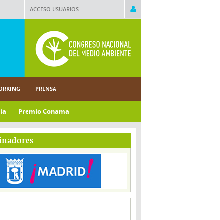
ACCESO USUARIOS
ORKING
PRENSA
ia
Premio Conama
inadores