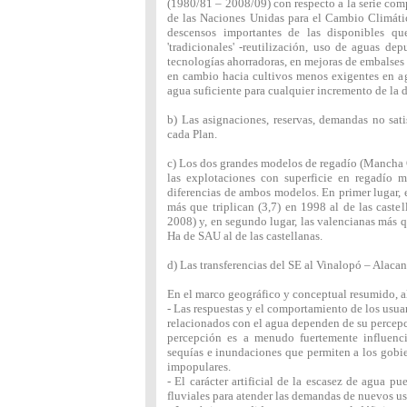
(1980/81 – 2008/09) con respecto a la serie com
de las Naciones Unidas para el Cambio Climátic
descensos importantes de las disponibles q
'tradicionales' -reutilización, uso de aguas d
tecnologías ahorradoras, en mejoras de embalses 
en cambio hacia cultivos menos exigentes en a
agua suficiente para cualquier incremento de la 
b) Las asignaciones, reservas, demandas no sat
cada Plan.
c) Los dos grandes modelos de regadío (Mancha Or
las explotaciones con superficie en regadío 
diferencias de ambos modelos. En primer lugar, 
más que triplican (3,7) en 1998 al de las caste
2008) y, en segundo lugar, las valencianas más q
Ha de SAU al de las castellanas.
d) Las transferencias del SE al Vinalopó – Alacan
En el marco geográfico y conceptual resumido, a
- Las respuestas y el comportamiento de los usua
relacionados con el agua dependen de su percepc
percepción es a menudo fuertemente influenci
sequías e inundaciones que permiten a los gobie
impopulares.
- El carácter artificial de la escasez de agua p
fluviales para atender las demandas de nuevos us