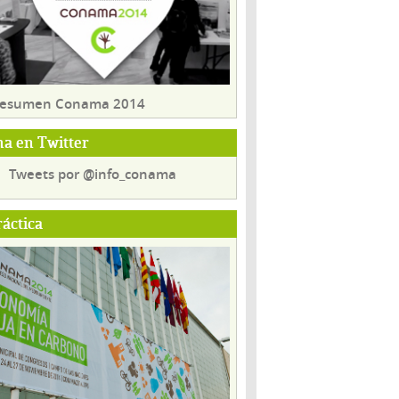
 resumen Conama 2014
a en Twitter
Tweets por @info_conama
ráctica