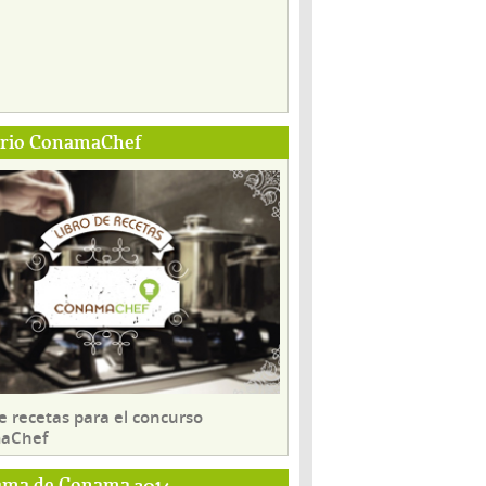
ario ConamaChef
e recetas para el concurso
aChef