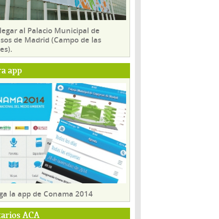
egar al Palacio Municipal de
sos de Madrid (Campo de las
es).
ra app
ga la app de Conama 2014
tarios ACA