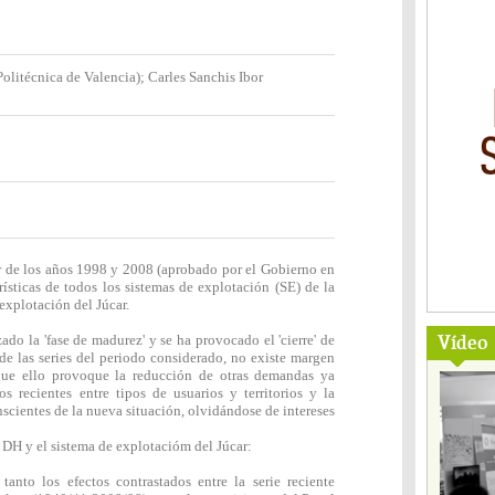
olitécnica de Valencia); Carles Sanchis Ibor
r de los años 1998 y 2008 (aprobado por el Gobierno en
rísticas de todos los sistemas de explotación (SE) de la
explotación del Júcar.
Vídeo
do la 'fase de madurez' y se ha provocado el 'cierre' de
 de las series del periodo considerado, no existe margen
que ello provoque la reducción de otras demandas ya
tos recientes entre tipos de usuarios y territorios y la
nscientes de la nueva situación, olvidándose de intereses
la DH y el sistema de explotacióm del Júcar:
tanto los efectos contrastados entre la serie reciente