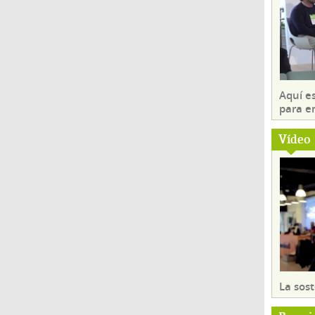
Aquí es
para e
Vídeo
La sost