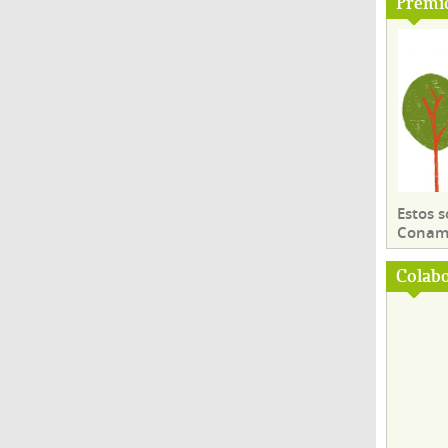
Premi
Estos 
Conama
Colab