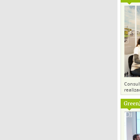
Consul
realiza
Green