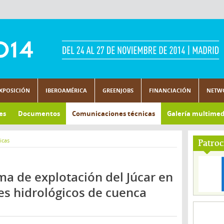
XPOSICIÓN
IBEROAMÉRICA
GREENJOBS
FINANCIACIÓN
NETW
es
Documentos
Comunicaciones técnicas
Galería multimed
icas
Patroc
ma de explotación del Júcar en
nes hidrológicos de cuenca