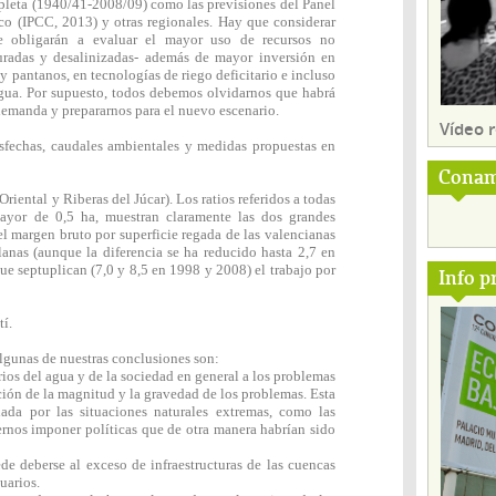
pleta (1940/41-2008/09) como las previsiones del Panel
o (IPCC, 2013) y otras regionales. Hay que considerar
ue obligarán a evaluar el mayor uso de recursos no
epuradas y desalinizadas- además de mayor inversión en
y pantanos, en tecnologías de riego deficitario e incluso
gua. Por supuesto, todos debemos olvidarnos que habrá
demanda y prepararnos para el nuevo escenario.
Vídeo
isfechas, caudales ambientales y medidas propuestas en
Conam
iental y Riberas del Júcar). Los ratios referidos a todas
mayor de 0,5 ha, muestran claramente las dos grandes
el margen bruto por superficie regada de las valencianas
llanas (aunque la diferencia se ha reducido hasta 2,7 en
ue septuplican (7,0 y 8,5 en 1998 y 2008) el trabajo por
Info p
tí.
lgunas de nuestras conclusiones son:
rios del agua y de la sociedad en general a los problemas
ión de la magnitud y la gravedad de los problemas. Esta
ada por las situaciones naturales extremas, como las
rnos imponer políticas que de otra manera habrían sido
uede deberse al exceso de infraestructuras de las cuencas
uarios.