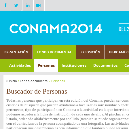
PRESENTACIÓN
FONDO DOCUMENTAL
EXPOSICIÓN
IBEROAMÉR
Actividades
Personas
Instituciones
Documentos
Co
>
Inicio
/
Fondo documental
/
Personas
Buscador de Personas
Todas las personas que participan en esta edición del Conama, pueden ser consu
criterios de búsqueda que pueden ayudarnos a localizarlas son: nombre o apelli
pertenecen, tipo de participación en Conama o la actividad en la que intervini
podemos acceder a la ficha de institución de cada uno de ellos. Al pinchar en c
listado, ordenado alfabéticamente por apellido (también se puede organizar por 
con el currículum de la persona acompañado de una fotografía. Las actividades e
participación que desempeñan es otra información que también puede ser aquí