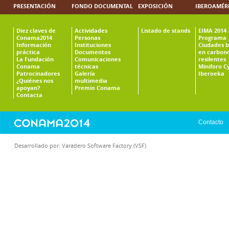
PRESENTACIÓN
FONDO DOCUMENTAL
EXPOSICIÓN
IBEROAMÉR
Diez claves de
Actividades
Listado de stands
EIMA 2014
Conama2014
Personas
Programa
Información
Instituciones
Ciudades b
práctica
Documentos
en carbono
La Fundación
Comunicaciones
resilentes
Conama
técnicas
Miniforo C
Patrocinadores
Galería
Iberoeka
¿Quiénes nos
multimedia
apoyan?
Premio Conama
Contacta
Contacto
Desarrollado por:
Varadero Software Factory (VSF)