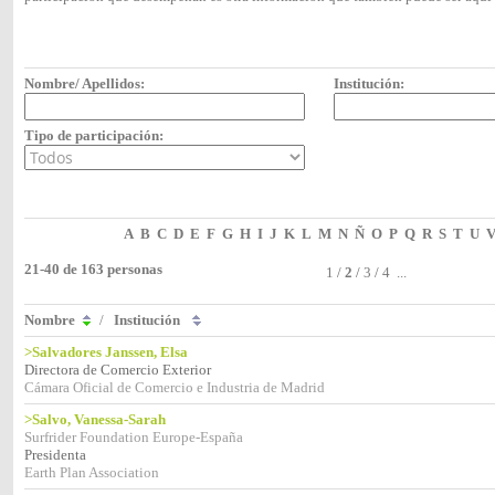
Nombre/ Apellidos:
Institución:
Tipo de participación:
A
B
C
D
E
F
G
H
I
J
K
L
M
N
Ñ
O
P
Q
R
S
T
U
21-40 de 163 personas
1
/
2
/
3
/
4
...
Nombre
/
Institución
>Salvadores Janssen, Elsa
Directora de Comercio Exterior
Cámara Oficial de Comercio e Industria de Madrid
>Salvo, Vanessa-Sarah
Surfrider Foundation Europe-España
Presidenta
Earth Plan Association