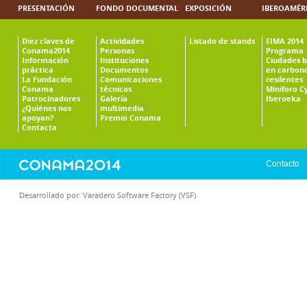
PRESENTACIÓN
FONDO DOCUMENTAL
EXPOSICIÓN
IBEROAMÉR
Diez claves de
Actividades
Listado de stands
EIMA 2014
Conama2014
Personas
Programa
Información
Instituciones
Ciudades b
práctica
Documentos
en carbono
La Fundación
Comunicaciones
resilentes
Conama
técnicas
Miniforo C
Patrocinadores
Galería
Iberoeka
¿Quiénes nos
multimedia
apoyan?
Premio Conama
Contacta
Contacto
Desarrollado por:
Varadero Software Factory (VSF)