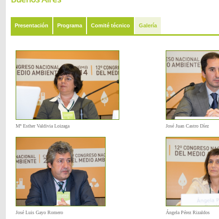
Presentación
Programa
Comité técnico
Galería
Mª Esther Valdivia Loizaga
José Juan Castro Díez
José Luis Gayo Romero
Ángela Pérez Rizaldos