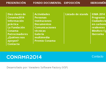
PRESENTACIÓN
FONDO DOCUMENTAL
EXPOSICIÓN
IBEROAMÉR
Diez claves de
Actividades
Listado de stands
EIMA 2014
Conama2014
Personas
Programa
Información
Instituciones
Ciudades b
práctica
Documentos
en carbono
La Fundación
Comunicaciones
resilentes
Conama
técnicas
Miniforo C
Patrocinadores
Galería
Iberoeka
¿Quiénes nos
multimedia
apoyan?
Premio Conama
Contacta
Contacto
Desarrollado por:
Varadero Software Factory (VSF)