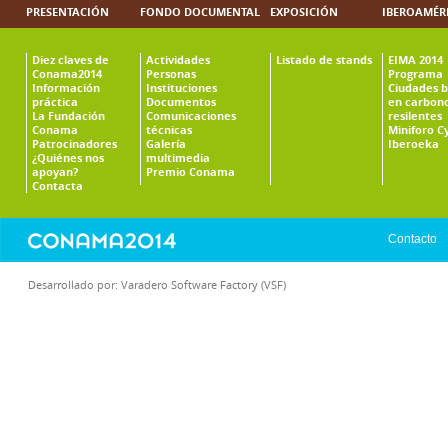
PRESENTACIÓN
FONDO DOCUMENTAL
EXPOSICIÓN
IBEROAMÉR
Diez claves de
Actividades
Listado de stands
EIMA 2014
Conama2014
Personas
Programa
Información
Instituciones
Ciudades b
práctica
Documentos
en carbono
La Fundación
Comunicaciones
resilentes
Conama
técnicas
Miniforo C
Patrocinadores
Galería
Iberoeka
¿Quiénes nos
multimedia
apoyan?
Premio Conama
Contacta
Contacto
Desarrollado por:
Varadero Software Factory (VSF)