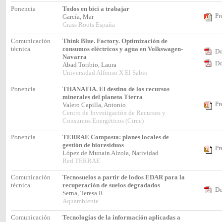
Ponencia
Todos en bici a trabajar
Pr
García, Mar
Grass Roots España
Comunicación
Think Blue. Factory. Optimización de
técnica
consumos eléctricos y agua en Volkswagen-
Do
Navarra
Do
Abad Toribio, Laura
Universidad Alfonso X El Sabio
Ponencia
THANATIA. El destino de los recursos
minerales del planeta Tierra
Pr
Valero Capilla, Antonio
Centro de Investigación de Recursos y
Consumos Energéticos (Circe)
Ponencia
TERRAE Composta: planes locales de
gestión de bioresiduos
Pr
López de Munain Alzola, Natividad
Red TERRAE
Comunicación
Tecnosuelos a partir de lodos EDAR para la
técnica
recuperación de suelos degradados
Do
Serna, Teresa R.
Aquambiente
Comunicación
Tecnologías de la información aplicadas a