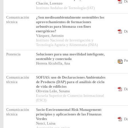
Do
Chacón, Lorenzo
Instituto Andaluz de Tecnología (IAT)
Comunicación
¿Son medioambientalmente sostenibles los
técnica
aprovechamientos de formaciones
arbustivas para biomasa con fines
energéticos?
Do
Vázquez, Antonio
Instituto Nacional de Investigación y
Tecnología Agraria y Alimentaria (INIA)
Ponencia
Soluciones para una movilidad inteligente,
sostenible y conectada
Pr
Herrera Alcubilla, Ana
Comunicación
SOFIAS: uso de Declaraciones Ambientales
técnica
de Producto (DAP) para el análisis de ciclo
de vida de edificios
Do
Oliveira Leão, Susana
Escuela Superior de Comercio Internacional
(ESCI)
Comunicación
Socio-Environmental Risk Management:
técnica
principios y aplicaciones de las Finanzas
Verdes
Do
Nenci, Luisa
Asociación eco-union