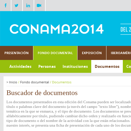
PRESENTACIÓN
FONDO DOCUMENTAL
EXPOSICIÓN
IBEROAMÉR
Actividades
Personas
Instituciones
Documentos
Co
>
Inicio
/
Fondo documental
/
Documentos
Buscador de documentos
Los documentos presentados en esta edición del Conama pueden ser localizados
título o palabras clave del documento (a través del campo "texto libre"), nombre
temática en la que se enmarca, y el tipo de documento. Los documentos se pres
alfabéticamente por título, pudiendo cambiar dicho orden y realizarlo en funció
tipo de documento o del nombre de la actividad con la que están relacionados.
nuestro interés, se presenta una ficha de presentación de cada uno de los docu