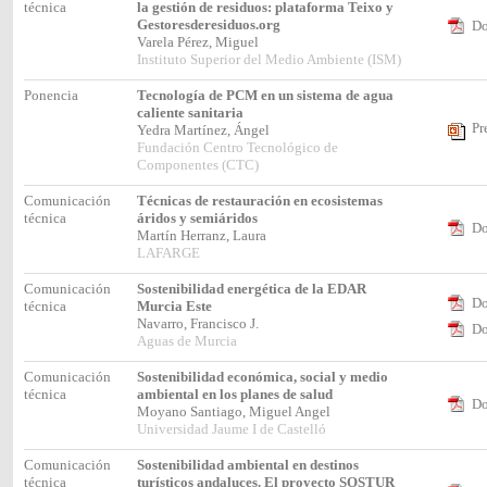
técnica
la gestión de residuos: plataforma Teixo y
Gestoresderesiduos.org
Do
Varela Pérez, Miguel
Instituto Superior del Medio Ambiente (ISM)
Ponencia
Tecnología de PCM en un sistema de agua
caliente sanitaria
Pr
Yedra Martínez, Ángel
Fundación Centro Tecnológico de
Componentes (CTC)
Comunicación
Técnicas de restauración en ecosistemas
técnica
áridos y semiáridos
Do
Martín Herranz, Laura
LAFARGE
Comunicación
Sostenibilidad energética de la EDAR
Do
técnica
Murcia Este
Navarro, Francisco J.
Do
Aguas de Murcia
Comunicación
Sostenibilidad económica, social y medio
técnica
ambiental en los planes de salud
Do
Moyano Santiago, Miguel Angel
Universidad Jaume I de Castelló
Comunicación
Sostenibilidad ambiental en destinos
técnica
turísticos andaluces. El proyecto SOSTUR