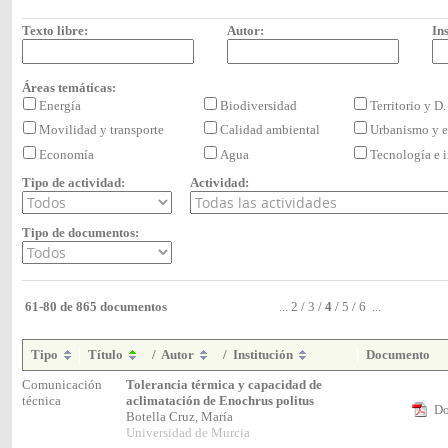
Texto libre:
Autor:
Ins
Áreas temáticas:
Energía
Biodiversidad
Territorio y D
Movilidad y transporte
Calidad ambiental
Urbanismo y e
Economía
Agua
Tecnología e
Tipo de actividad:
Actividad:
Tipo de documentos:
61-80 de 865 documentos
...
2
/
3
/
4
/
5
/
6
...
Tipo
Título
/
Autor
/
Institución
Documento
Comunicación
Tolerancia térmica y capacidad de
técnica
aclimatación de Enochrus politus
Do
Botella Cruz, María
Universidad de Murcia