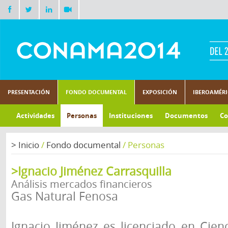
PRESENTACIÓN
FONDO DOCUMENTAL
EXPOSICIÓN
IBEROAMÉR
Actividades
Personas
Instituciones
Documentos
Co
>
Inicio
/
Fondo documental
/
Personas
>Ignacio Jiménez Carrasquilla
Análisis mercados financieros
Gas Natural Fenosa
Ignacio Jiménez es licenciado en Cien