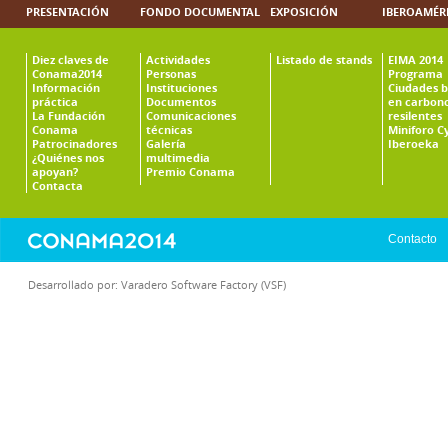
PRESENTACIÓN
FONDO DOCUMENTAL
EXPOSICIÓN
IBEROAMÉR
Diez claves de
Actividades
Listado de stands
EIMA 2014
Conama2014
Personas
Programa
Información
Instituciones
Ciudades b
práctica
Documentos
en carbono
La Fundación
Comunicaciones
resilentes
Conama
técnicas
Miniforo C
Patrocinadores
Galería
Iberoeka
¿Quiénes nos
multimedia
apoyan?
Premio Conama
Contacta
Contacto
Desarrollado por:
Varadero Software Factory (VSF)