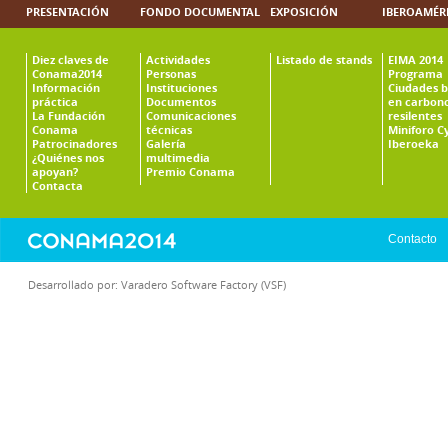
PRESENTACIÓN
FONDO DOCUMENTAL
EXPOSICIÓN
IBEROAMÉR
Diez claves de
Actividades
Listado de stands
EIMA 2014
Conama2014
Personas
Programa
Información
Instituciones
Ciudades b
práctica
Documentos
en carbono
La Fundación
Comunicaciones
resilentes
Conama
técnicas
Miniforo C
Patrocinadores
Galería
Iberoeka
¿Quiénes nos
multimedia
apoyan?
Premio Conama
Contacta
Contacto
Desarrollado por:
Varadero Software Factory (VSF)