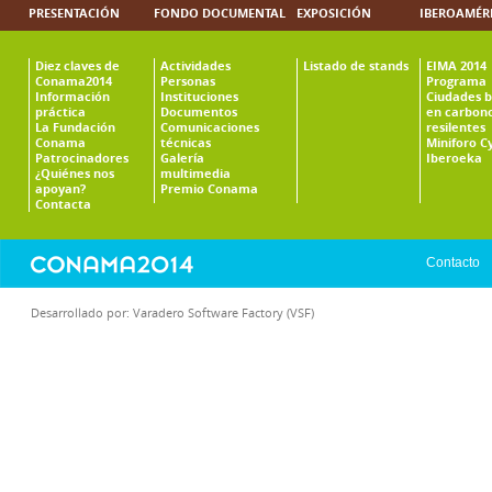
PRESENTACIÓN
FONDO DOCUMENTAL
EXPOSICIÓN
IBEROAMÉR
Diez claves de
Actividades
Listado de stands
EIMA 2014
Conama2014
Personas
Programa
Información
Instituciones
Ciudades b
práctica
Documentos
en carbono
La Fundación
Comunicaciones
resilentes
Conama
técnicas
Miniforo C
Patrocinadores
Galería
Iberoeka
¿Quiénes nos
multimedia
apoyan?
Premio Conama
Contacta
Contacto
Desarrollado por:
Varadero Software Factory (VSF)