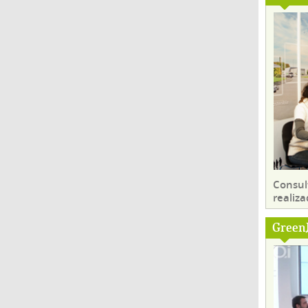
Consul
realiza
Green