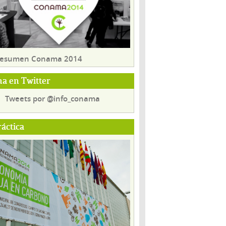
 resumen Conama 2014
a en Twitter
Tweets por @info_conama
ráctica