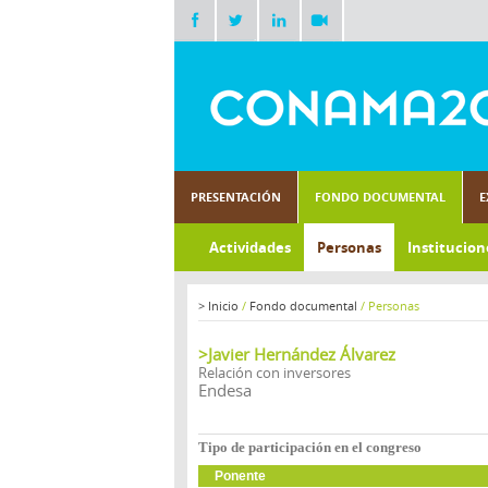
PRESENTACIÓN
FONDO DOCUMENTAL
E
Actividades
Personas
Institucion
>
Inicio
/
Fondo documental
/
Personas
>Javier Hernández Álvarez
Relación con inversores
Endesa
Tipo de participación en el congreso
Ponente