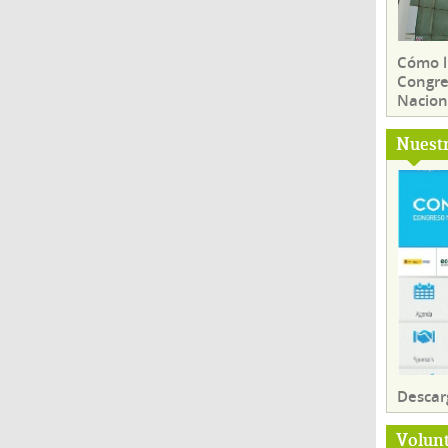
Cómo ll
Congre
Nacion
Nuest
Descar
Volun