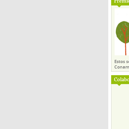
Premi
Estos 
Conama
Colab