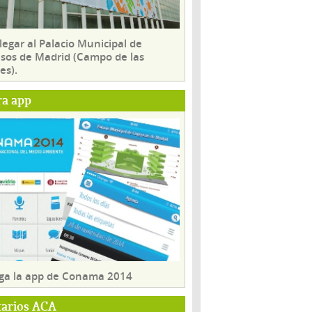
egar al Palacio Municipal de
sos de Madrid (Campo de las
es).
ra app
ga la app de Conama 2014
tarios ACA