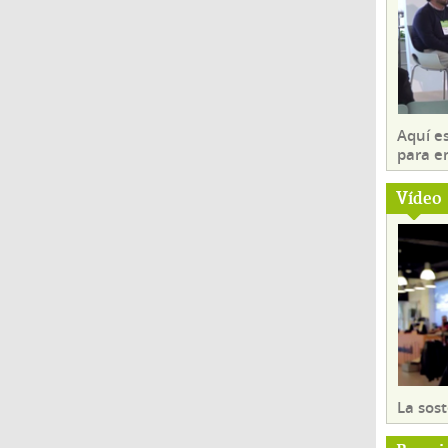
Aquí es
para e
Vídeo
La sost