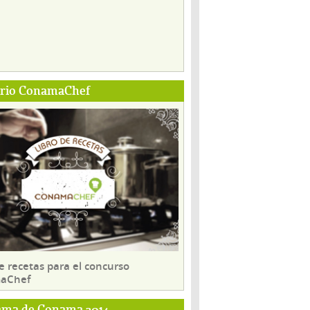
ario ConamaChef
e recetas para el concurso
aChef