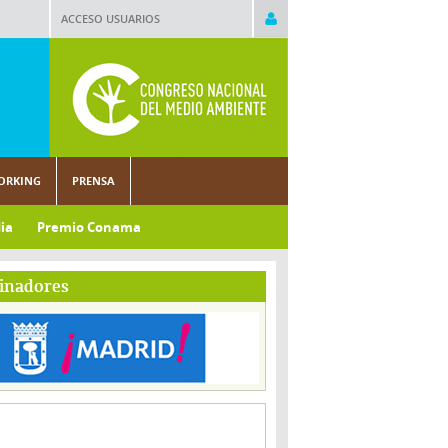
ACCESO USUARIOS
ORKING
PRENSA
ia
Premio Conama
inadores