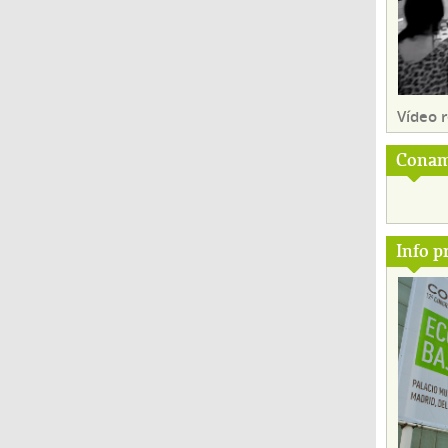
Vídeo
Conam
Info p