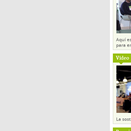
Aquí es
para e
Vídeo
La sost