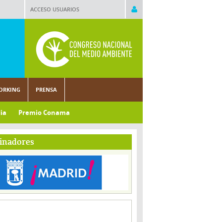
ACCESO USUARIOS
ORKING
PRENSA
ia
Premio Conama
inadores