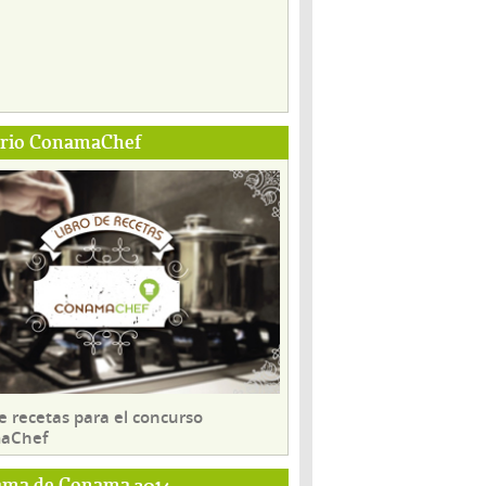
ario ConamaChef
e recetas para el concurso
aChef