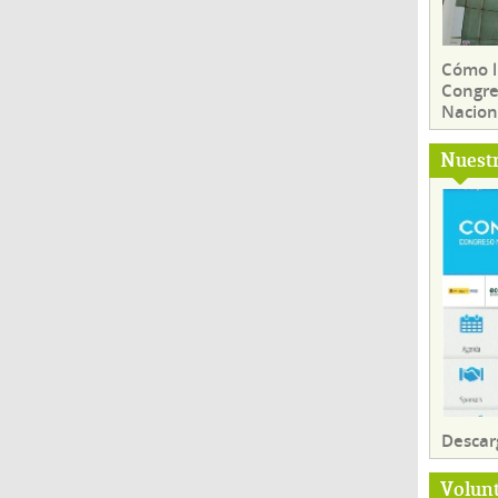
Cómo ll
Congre
Nacion
Nuest
Descar
Volun