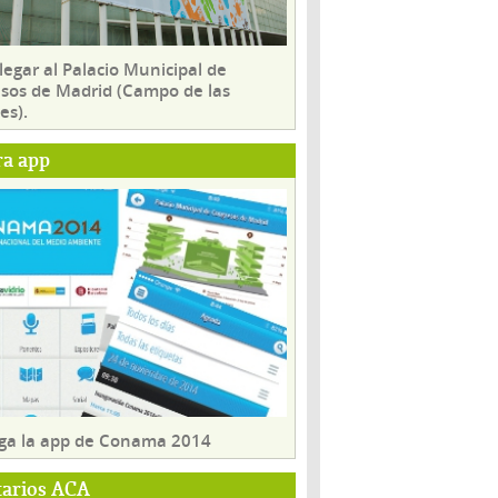
egar al Palacio Municipal de
sos de Madrid (Campo de las
es).
ra app
ga la app de Conama 2014
tarios ACA