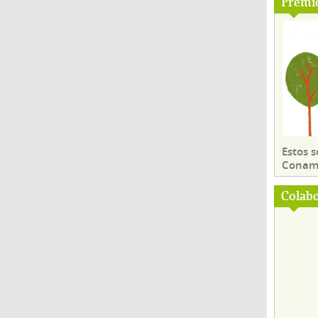
Premi
Estos 
Conama
Colab