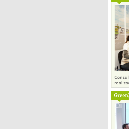
Consul
realiza
Green