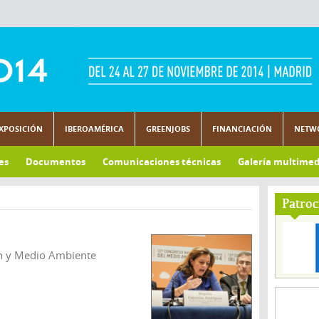
XPOSICIÓN
IBEROAMÉRICA
GREENJOBS
FINANCIACIÓN
NETW
es
Documentos
Comunicaciones técnicas
Galería multimed
Patroc
ón y Medio Ambiente