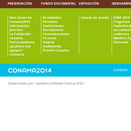
PRESENTACIÓN
FONDO DOCUMENTAL
EXPOSICIÓN
IBEROAMÉR
Diez claves de
Actividades
Listado de stands
EIMA 2014
Conama2014
Personas
Programa
Información
Instituciones
Ciudades b
práctica
Documentos
en carbono
La Fundación
Comunicaciones
resilentes
Conama
técnicas
Miniforo C
Patrocinadores
Galería
Iberoeka
¿Quiénes nos
multimedia
apoyan?
Premio Conama
Contacta
Contacto
Desarrollado por:
Varadero Software Factory (VSF)