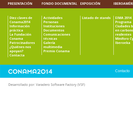
PRESENTACIÓN
FONDO DOCUMENTAL
EXPOSICIÓN
IBEROAMÉR
Diez claves de
Actividades
Listado de stands
EIMA 2014
Conama2014
Personas
Programa
Información
Instituciones
Ciudades b
práctica
Documentos
en carbono
La Fundación
Comunicaciones
resilentes
Conama
técnicas
Miniforo C
Patrocinadores
Galería
Iberoeka
¿Quiénes nos
multimedia
apoyan?
Premio Conama
Contacta
Contacto
Desarrollado por:
Varadero Software Factory (VSF)