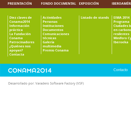
PRESENTACIÓN
FONDO DOCUMENTAL
EXPOSICIÓN
IBEROAMÉR
Diez claves de
Actividades
Listado de stands
EIMA 2014
Conama2014
Personas
Programa
Información
Instituciones
Ciudades b
práctica
Documentos
en carbono
La Fundación
Comunicaciones
resilentes
Conama
técnicas
Miniforo C
Patrocinadores
Galería
Iberoeka
¿Quiénes nos
multimedia
apoyan?
Premio Conama
Contacta
Contacto
Desarrollado por:
Varadero Software Factory (VSF)