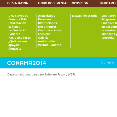
PRESENTACIÓN
FONDO DOCUMENTAL
EXPOSICIÓN
IBEROAMÉR
Diez claves de
Actividades
Listado de stands
EIMA 2014
Conama2014
Personas
Programa
Información
Instituciones
Ciudades b
práctica
Documentos
en carbono
La Fundación
Comunicaciones
resilentes
Conama
técnicas
Miniforo C
Patrocinadores
Galería
Iberoeka
¿Quiénes nos
multimedia
apoyan?
Premio Conama
Contacta
Contacto
Desarrollado por:
Varadero Software Factory (VSF)