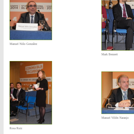
Manuel Niño González
Mark Bennett
Manuel Villén Naranjo
Rosa Ruiz