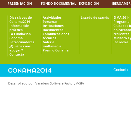
PRESENTACIÓN
FONDO DOCUMENTAL
EXPOSICIÓN
IBEROAMÉR
Diez claves de
Actividades
Listado de stands
EIMA 2014
Conama2014
Personas
Programa
Información
Instituciones
Ciudades b
práctica
Documentos
en carbono
La Fundación
Comunicaciones
resilentes
Conama
técnicas
Miniforo C
Patrocinadores
Galería
Iberoeka
¿Quiénes nos
multimedia
apoyan?
Premio Conama
Contacta
Contacto
Desarrollado por:
Varadero Software Factory (VSF)