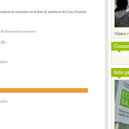
distancia de emisiones en la flota de autobuses de Graz (Austria)
 y Radiocomunicaciones
Vídeo
 LTE
Conam
nible
Info p
nible