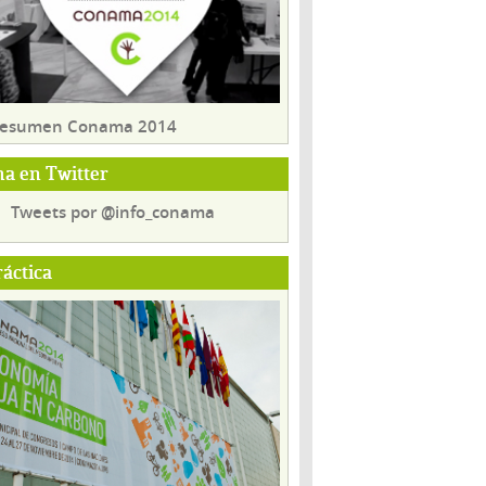
 resumen Conama 2014
a en Twitter
Tweets por @info_conama
ráctica