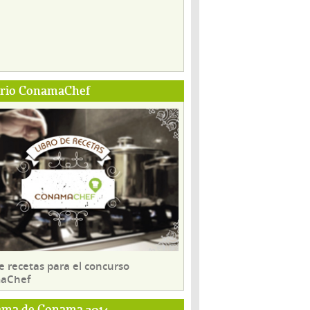
ario ConamaChef
e recetas para el concurso
aChef