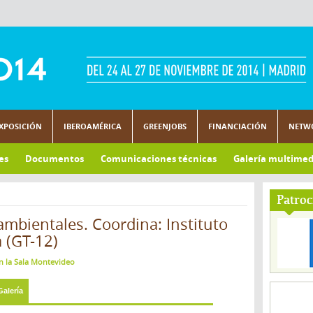
XPOSICIÓN
IBEROAMÉRICA
GREENJOBS
FINANCIACIÓN
NETW
es
Documentos
Comunicaciones técnicas
Galería multimed
Patroc
ambientales. Coordina: Instituto
a (GT-12)
en la Sala Montevideo
Galería