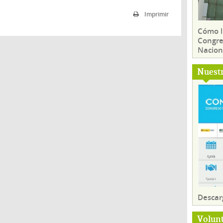
Imprimir
Cómo ll
Congre
Nacion
Nuest
Descar
Volun