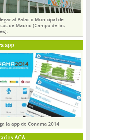
egar al Palacio Municipal de
sos de Madrid (Campo de las
es).
ra app
ga la app de Conama 2014
tarios ACA