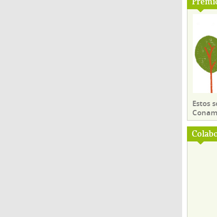
Premi
Estos 
Conama
Colab