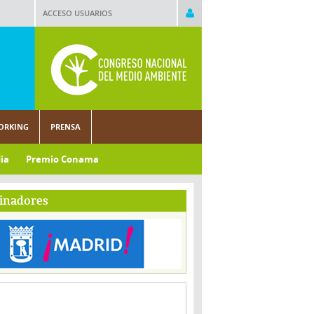
ACCESO USUARIOS
ORKING
PRENSA
ia
Premio Conama
inadores