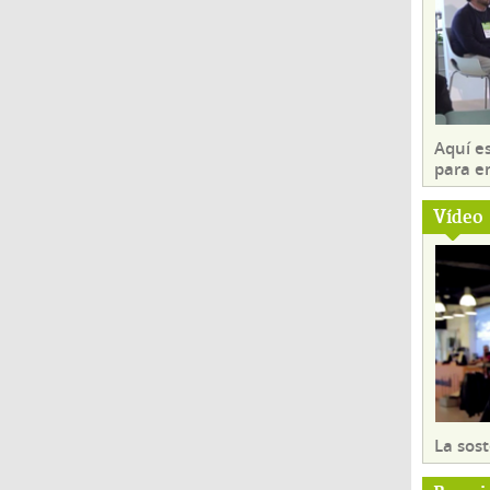
Aquí es
para e
Vídeo
La sost