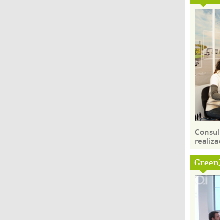
Consul
realiza
Green