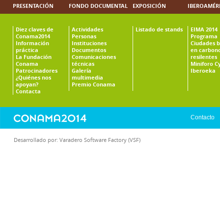
PRESENTACIÓN
FONDO DOCUMENTAL
EXPOSICIÓN
IBEROAMÉR
Diez claves de
Actividades
Listado de stands
EIMA 2014
Conama2014
Personas
Programa
Información
Instituciones
Ciudades b
práctica
Documentos
en carbono
La Fundación
Comunicaciones
resilentes
Conama
técnicas
Miniforo C
Patrocinadores
Galería
Iberoeka
¿Quiénes nos
multimedia
apoyan?
Premio Conama
Contacta
Contacto
Desarrollado por:
Varadero Software Factory (VSF)