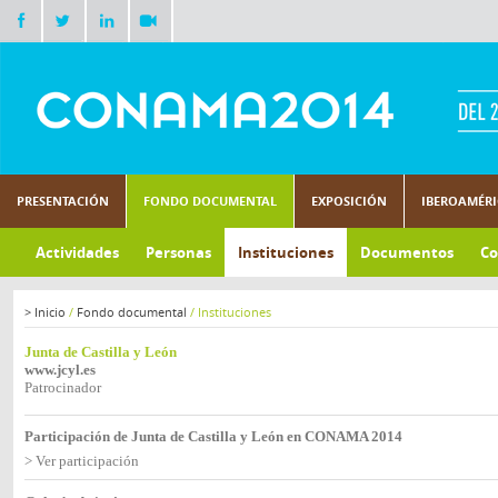
PRESENTACIÓN
FONDO DOCUMENTAL
EXPOSICIÓN
IBEROAMÉR
Actividades
Personas
Instituciones
Documentos
Co
>
Inicio
/
Fondo documental
/
Instituciones
Junta de Castilla y León
www.jcyl.es
Patrocinador
Participación de Junta de Castilla y León en CONAMA 2014
> Ver participación