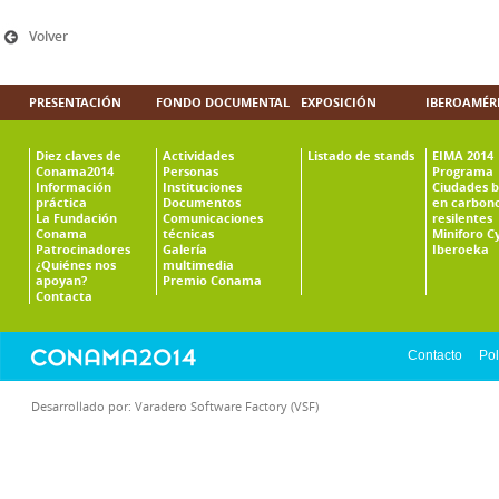
Volver
PRESENTACIÓN
FONDO DOCUMENTAL
EXPOSICIÓN
IBEROAMÉR
Diez claves de
Actividades
Listado de stands
EIMA 2014
Conama2014
Personas
Programa
Información
Instituciones
Ciudades b
práctica
Documentos
en carbono
La Fundación
Comunicaciones
resilentes
Conama
técnicas
Miniforo C
Patrocinadores
Galería
Iberoeka
¿Quiénes nos
multimedia
apoyan?
Premio Conama
Contacta
Contacto
Pol
Desarrollado por:
Varadero Software Factory (VSF)