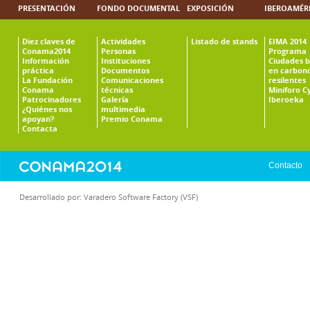
PRESENTACIÓN
FONDO DOCUMENTAL
EXPOSICIÓN
IBEROAMÉR
Diez claves de
Actividades
Listado de stands
EIMA 2014
Conama2014
Personas
Programa
Información
Instituciones
Ciudades b
práctica
Documentos
en carbono
La Fundación
Comunicaciones
resilentes
Conama
técnicas
Miniforo C
Patrocinadores
Galería
Iberoeka
¿Quiénes nos
multimedia
apoyan?
Premio Conama
Contacta
Contacto
Desarrollado por:
Varadero Software Factory (VSF)