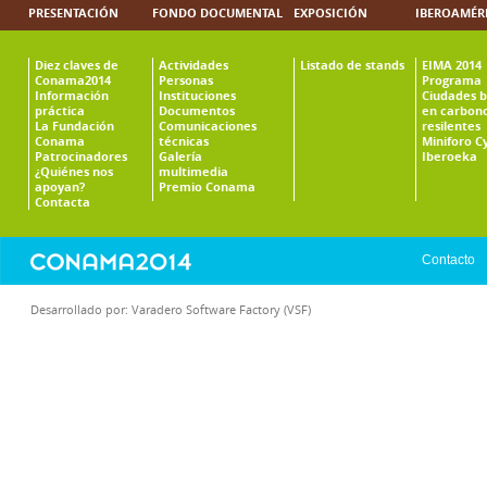
PRESENTACIÓN
FONDO DOCUMENTAL
EXPOSICIÓN
IBEROAMÉR
Diez claves de
Actividades
Listado de stands
EIMA 2014
Conama2014
Personas
Programa
Información
Instituciones
Ciudades b
práctica
Documentos
en carbono
La Fundación
Comunicaciones
resilentes
Conama
técnicas
Miniforo C
Patrocinadores
Galería
Iberoeka
¿Quiénes nos
multimedia
apoyan?
Premio Conama
Contacta
Contacto
Desarrollado por:
Varadero Software Factory (VSF)