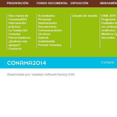
PRESENTACIÓN
FONDO DOCUMENTAL
EXPOSICIÓN
IBEROAMÉR
Diez claves de
Actividades
Listado de stands
EIMA 2014
Conama2014
Personas
Programa
Información
Instituciones
Ciudades b
práctica
Documentos
en carbono
La Fundación
Comunicaciones
resilentes
Conama
técnicas
Miniforo C
Patrocinadores
Galería
Iberoeka
¿Quiénes nos
multimedia
apoyan?
Premio Conama
Contacta
Contacto
Desarrollado por:
Varadero Software Factory (VSF)