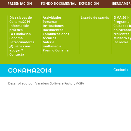
PRESENTACIÓN
FONDO DOCUMENTAL
EXPOSICIÓN
IBEROAMÉR
Diez claves de
Actividades
Listado de stands
EIMA 2014
Conama2014
Personas
Programa
Información
Instituciones
Ciudades b
práctica
Documentos
en carbono
La Fundación
Comunicaciones
resilentes
Conama
técnicas
Miniforo C
Patrocinadores
Galería
Iberoeka
¿Quiénes nos
multimedia
apoyan?
Premio Conama
Contacta
Contacto
Desarrollado por:
Varadero Software Factory (VSF)