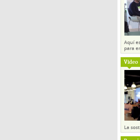
Aquí es
para e
Vídeo
La sost