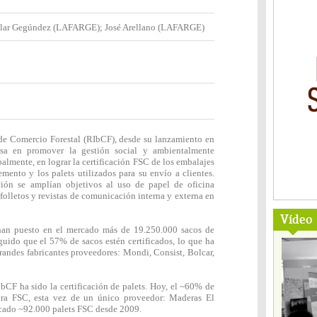
Pilar Gegúndez (LAFARGE); José Arellano (LAFARGE)
 Comercio Forestal (RIbCF), desde su lanzamiento en
esa en promover la gestión social y ambientalmente
palmente, en lograr la certificación FSC de los embalajes
emento y los palets utilizados para su envío a clientes.
ión se amplían objetivos al uso de papel de oficina
 folletos y revistas de comunicación interna y externa en
Vídeo
han puesto en el mercado más de 19.250.000 sacos de
uido que el 57% de sacos estén certificados, lo que ha
andes fabricantes proveedores: Mondi, Consist, Bolcar,
ibCF ha sido la certificación de palets. Hoy, el ~60% de
era FSC, esta vez de un único proveedor: Maderas El
rcado ~92.000 palets FSC desde 2009.