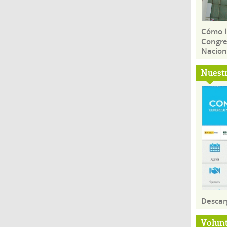
Cómo ll
Congre
Nacion
Nuest
Descar
Volun