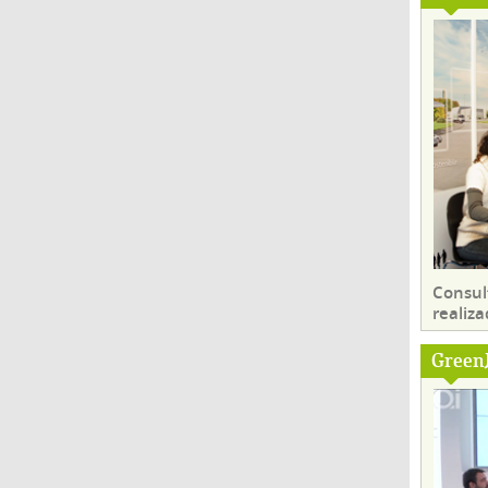
Consul
realiza
Green