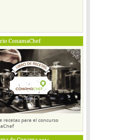
ario ConamaChef
e recetas para el concurso
aChef