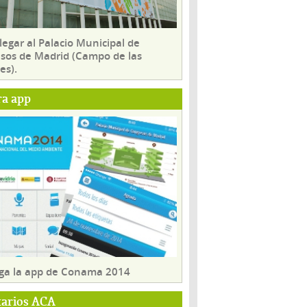
egar al Palacio Municipal de
sos de Madrid (Campo de las
es).
ra app
ga la app de Conama 2014
tarios ACA