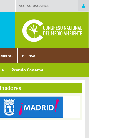
ACCESO USUARIOS
ORKING
PRENSA
ia
Premio Conama
inadores