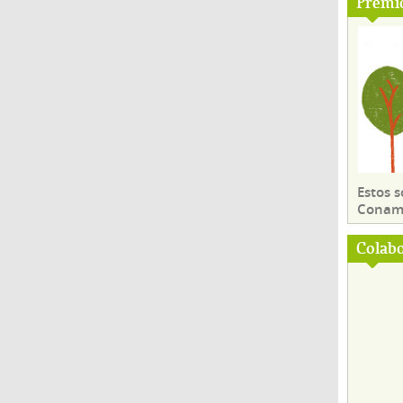
Premi
Estos 
Conama
Colab