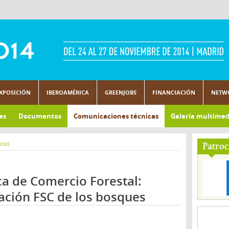
XPOSICIÓN
IBEROAMÉRICA
GREENJOBS
FINANCIACIÓN
NETW
es
Documentos
Comunicaciones técnicas
Galería multimed
icas
Patroc
ca de Comercio Forestal:
cación FSC de los bosques