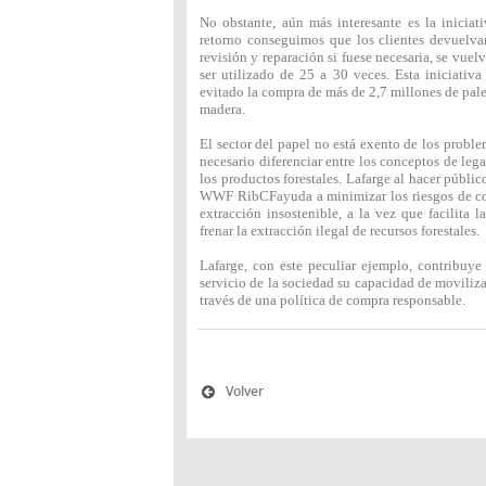
No obstante, aún más interesante es la iniciat
retorno conseguimos que los clientes devuelva
revisión y reparación si fuese necesaria, se vue
ser utilizado de 25 a 30 veces. Esta iniciati
evitado la compra de más de 2,7 millones de pale
madera.
El sector del papel no está exento de los proble
necesario diferenciar entre los conceptos de le
los productos forestales. Lafarge al hacer públ
WWF RibCFayuda a minimizar los riesgos de con
extracción insostenible, a la vez que facilita 
frenar la extracción ilegal de recursos forestales.
Lafarge, con este peculiar ejemplo, contribuye 
servicio de la sociedad su capacidad de moviliz
través de una política de compra responsable.
Volver