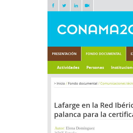
PRESENTACIÓN
FONDO DOCUMENTAL
E
Actividades
Personas
Institucion
>
Inicio
/
Fondo documental
/
Comunicaciones técn
Lafarge en la Red Ibéri
palanca para la certifi
Autor:
Elena Domínguez
WWF-España