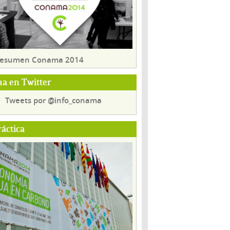
 resumen Conama 2014
a en Twitter
Tweets por @info_conama
ráctica