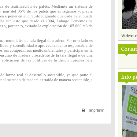
iva de reutilización de palets. Mediante un sistema de
n más del 85% de los palets que entregamos y, previa
lven a poner en el circuito logrando que cada palet pueda
va ha supuesto que desde el 2004, Lafarge Cementos ha
ts y, por tanto, evitado la explotación de 105.000 m3 de
Vídeo
mas mundiales de tala ilegal de madera. Por otro lado es
galidad y soteniblidad o aprovechamiento responsable de
Conam
icos sus compromisos medioambientales y participar en la
sumo de madera procedente de la tala ilegal o de una
la aplicación de las políticas de la Unión Europea para
de forma real al desarrollo sostenible, ya que pone al
Info p
ar el mercado de madera extraída de manera sostenible, a
Imprimir