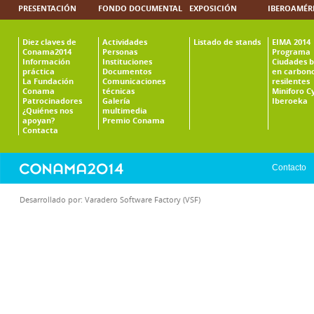
PRESENTACIÓN
FONDO DOCUMENTAL
EXPOSICIÓN
IBEROAMÉR
Diez claves de
Actividades
Listado de stands
EIMA 2014
Conama2014
Personas
Programa
Información
Instituciones
Ciudades b
práctica
Documentos
en carbono
La Fundación
Comunicaciones
resilentes
Conama
técnicas
Miniforo C
Patrocinadores
Galería
Iberoeka
¿Quiénes nos
multimedia
apoyan?
Premio Conama
Contacta
Contacto
Desarrollado por:
Varadero Software Factory (VSF)