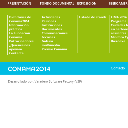
PRESENTACIÓN
FONDO DOCUMENTAL
EXPOSICIÓN
IBEROAMÉR
Diez claves de
Actividades
Listado de stands
EIMA 2014
Conama2014
Personas
Programa
Información
Instituciones
Ciudades b
práctica
Documentos
en carbono
La Fundación
Comunicaciones
resilentes
Conama
técnicas
Miniforo C
Patrocinadores
Galería
Iberoeka
¿Quiénes nos
multimedia
apoyan?
Premio Conama
Contacta
Contacto
Desarrollado por:
Varadero Software Factory (VSF)