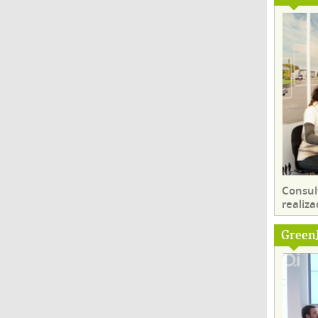
Consul
realiza
Green