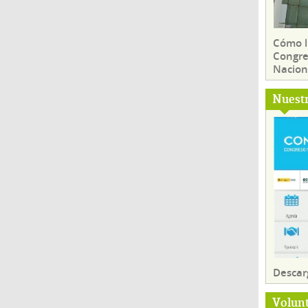
Cómo ll
Congre
Nacion
Nuest
Descar
Volun