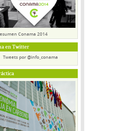
 resumen Conama 2014
a en Twitter
Tweets por @info_conama
ráctica