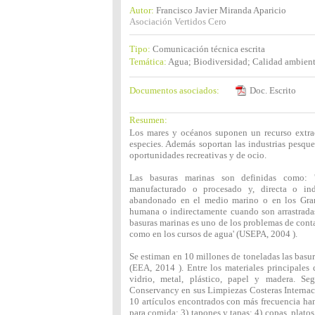
Autor:
Francisco Javier Miranda Aparicio
Asociación Vertidos Cero
Tipo:
Comunicación técnica escrita
Temática:
Agua; Biodiversidad; Calidad ambient
Documentos asociados:
Doc. Escrito
Resumen:
Los mares y océanos suponen un recurso extra
especies. Además soportan las industrias pesqu
oportunidades recreativas y de ocio.
Las basuras marinas son definidas como: '
manufacturado o procesado y, directa o in
abandonado en el medio marino o en los Gran
humana o indirectamente cuando son arrastradas 
basuras marinas es uno de los problemas de con
como en los cursos de agua' (USEPA, 2004 ).
Se estiman en 10 millones de toneladas las basu
(EEA, 2014 ). Entre los materiales principales
vidrio, metal, plástico, papel y madera. S
Conservancy en sus Limpiezas Costeras Internac
10 artículos encontrados con más frecuencia han 
para comida; 3) tapones y tapas; 4) copas, platos