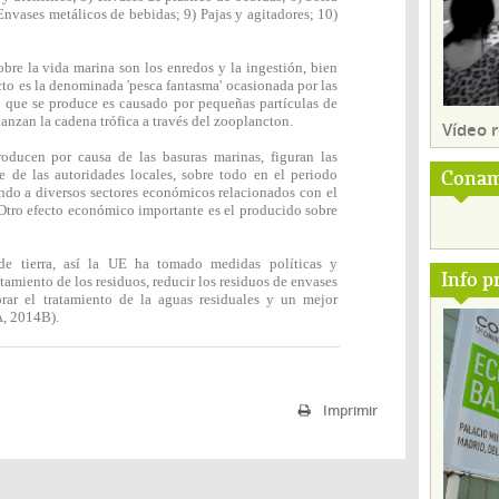
 Envases metálicos de bebidas; 9) Pajas y agitadores; 10)
obre la vida marina son los enredos y la ingestión, bien
cto es la denominada 'pesca fantasma' ocasionada por las
o que se produce es causado por pequeñas partículas de
anzan la cadena trófica a través del zooplancton.
Vídeo
oducen por causa de las basuras marinas, figuran las
Conam
e de las autoridades locales, sobre todo en el periodo
ando a diversos sectores económicos relacionados con el
. Otro efecto económico importante es el producido sobre
e tierra, así la UE ha tomado medidas políticas y
Info p
atamiento de los residuos, reducir los residuos de envases
orar el tratamiento de la aguas residuales y un mejor
A, 2014B).
Imprimir