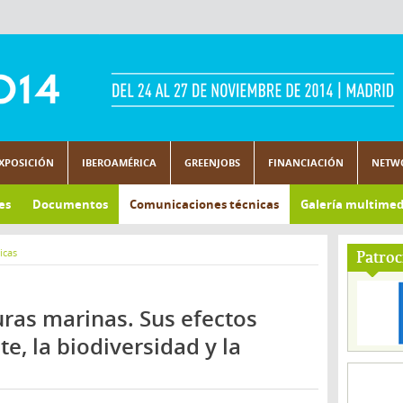
XPOSICIÓN
IBEROAMÉRICA
GREENJOBS
FINANCIACIÓN
NETW
es
Documentos
Comunicaciones técnicas
Galería multimed
icas
Patroc
uras marinas. Sus efectos
e, la biodiversidad y la