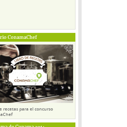
ario ConamaChef
e recetas para el concurso
aChef