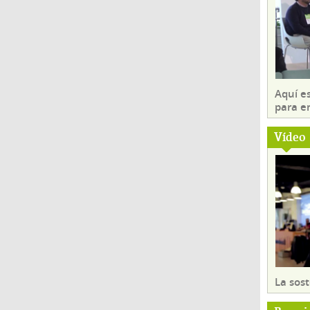
Aquí es
para e
Vídeo
La sost