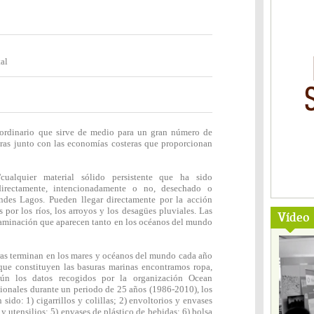
al
ordinario que sirve de medio para un gran número de
eras junto con las economías costeras que proporcionan
cualquier material sólido persistente que ha sido
directamente, intencionadamente o no, desechado o
des Lagos. Pueden llegar directamente por la acción
por los ríos, los arroyos y los desagües pluviales. Las
Vídeo
taminación que aparecen tanto en los océanos del mundo
ras terminan en los mares y océanos del mundo cada año
 que constituyen las basuras marinas encontramos ropa,
egún los datos recogidos por la organización Ocean
ionales durante un periodo de 25 años (1986-2010), los
sido: 1) cigarrillos y colillas; 2) envoltorios y envases
 y utensilios; 5) envases de plástico de bebidas; 6) bolsa