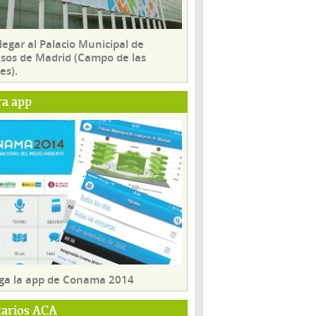
egar al Palacio Municipal de
sos de Madrid (Campo de las
es).
ra app
ga la app de Conama 2014
tarios ACA