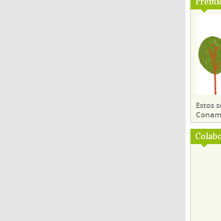
Premi
Estos 
Conama
Colab