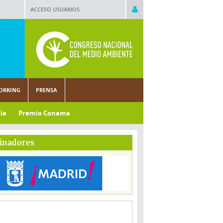
ACCESO USUARIOS
ORKING
PRENSA
ia
Premio Conama
inadores