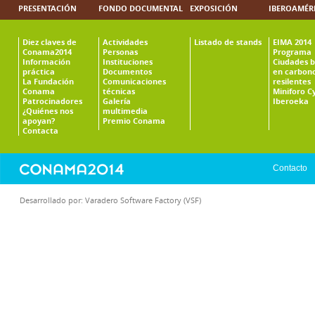
PRESENTACIÓN
FONDO DOCUMENTAL
EXPOSICIÓN
IBEROAMÉR
Diez claves de
Actividades
Listado de stands
EIMA 2014
Conama2014
Personas
Programa
Información
Instituciones
Ciudades b
práctica
Documentos
en carbono
La Fundación
Comunicaciones
resilentes
Conama
técnicas
Miniforo C
Patrocinadores
Galería
Iberoeka
¿Quiénes nos
multimedia
apoyan?
Premio Conama
Contacta
Contacto
Desarrollado por:
Varadero Software Factory (VSF)