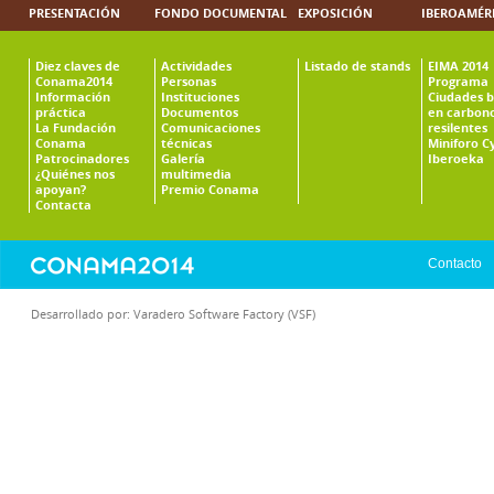
PRESENTACIÓN
FONDO DOCUMENTAL
EXPOSICIÓN
IBEROAMÉR
Diez claves de
Actividades
Listado de stands
EIMA 2014
Conama2014
Personas
Programa
Información
Instituciones
Ciudades b
práctica
Documentos
en carbono
La Fundación
Comunicaciones
resilentes
Conama
técnicas
Miniforo C
Patrocinadores
Galería
Iberoeka
¿Quiénes nos
multimedia
apoyan?
Premio Conama
Contacta
Contacto
Desarrollado por:
Varadero Software Factory (VSF)