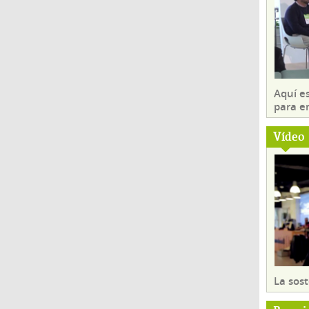
Aquí es
para e
Vídeo
La sost