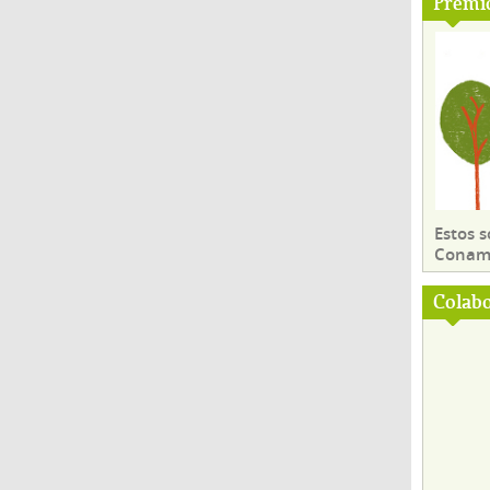
Premi
Estos 
Conama
Colab