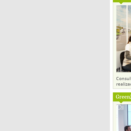
Consul
realiza
Green