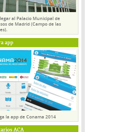
egar al Palacio Municipal de
sos de Madrid (Campo de las
es).
ra app
ga la app de Conama 2014
tarios ACA