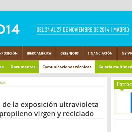
XPOSICIÓN
IBEROAMÉRICA
GREENJOBS
FINANCIACIÓN
NETW
es
Documentos
Comunicaciones técnicas
Galería multimed
icas
Patroc
a de la exposición ultravioleta
ipropileno virgen y reciclado