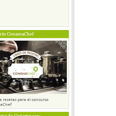
ario ConamaChef
e recetas para el concurso
aChef