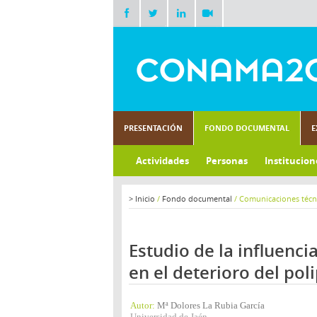
PRESENTACIÓN
FONDO DOCUMENTAL
E
Actividades
Personas
Institucion
>
Inicio
/
Fondo documental
/
Comunicaciones técn
Estudio de la influenci
en el deterioro del pol
Autor:
Mª Dolores La Rubia García
Universidad de Jaén