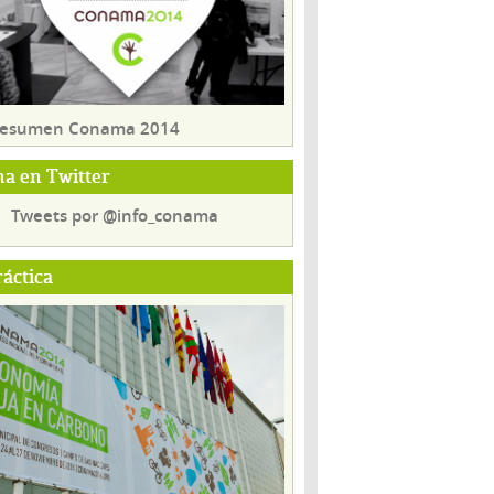
 resumen Conama 2014
a en Twitter
Tweets por @info_conama
ráctica