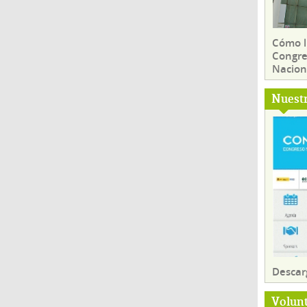
Cómo ll
Congre
Nacion
Nuest
Descar
Volun