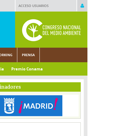
ACCESO USUARIOS
ORKING
PRENSA
ia
Premio Conama
inadores