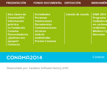
PRESENTACIÓN
FONDO DOCUMENTAL
EXPOSICIÓN
IBEROAMÉR
Diez claves de
Actividades
Listado de stands
EIMA 2014
Conama2014
Personas
Programa
Información
Instituciones
Ciudades b
práctica
Documentos
en carbono
La Fundación
Comunicaciones
resilentes
Conama
técnicas
Miniforo C
Patrocinadores
Galería
Iberoeka
¿Quiénes nos
multimedia
apoyan?
Premio Conama
Contacta
Contacto
Desarrollado por:
Varadero Software Factory (VSF)