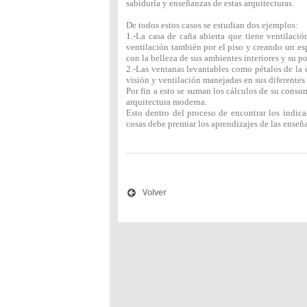
sabiduría y enseñanzas de estas arquitecturas.
De todos estos casos se estudian dos ejemplos:
1.-La casa de caña abierta que tiene ventilació
ventilación también por el piso y creando un esp
con la belleza de sus ambientes interiores y su p
2.-Las ventanas levantables como pétalos de la 
visión y ventilación manejadas en sus diferentes
Por fin a esto se suman los cálculos de su cons
arquitectura moderna.
Esto dentro del proceso de encontrar los indic
cosas debe premiar los aprendizajes de las enseñ
Volver