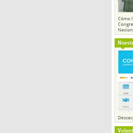
Cómo ll
Congre
Nacion
Nuest
Descar
Volun