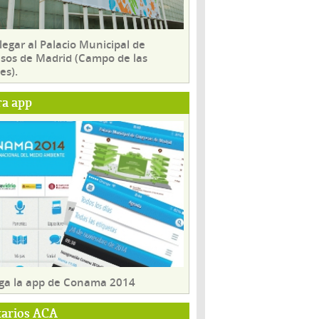
egar al Palacio Municipal de
sos de Madrid (Campo de las
es).
ra app
ga la app de Conama 2014
tarios ACA