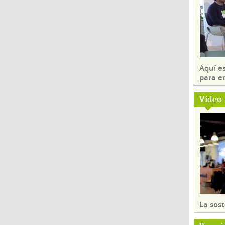
Aquí es
para e
Vídeo
La sost