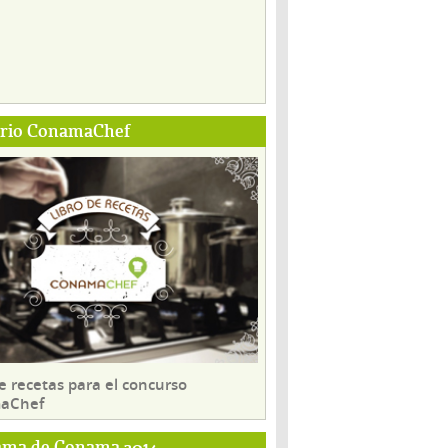
ario ConamaChef
e recetas para el concurso
aChef