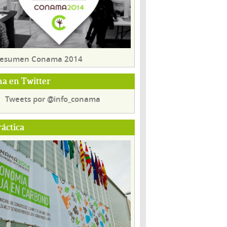
 resumen Conama 2014
a en Twitter
Tweets por @info_conama
ráctica