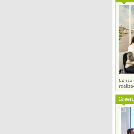
Consul
realiza
Green