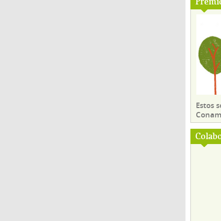
Premi
Estos 
Conama
Colab