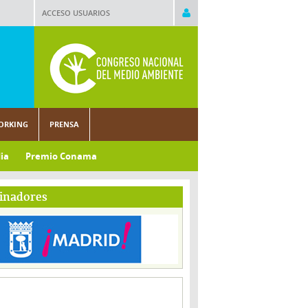
ACCESO USUARIOS
ORKING
PRENSA
ia
Premio Conama
inadores